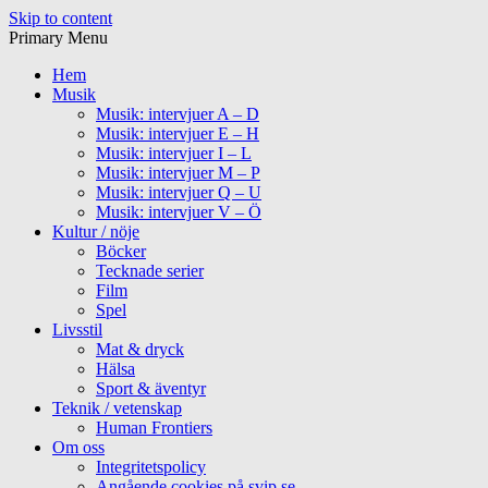
Skip to content
Primary Menu
Hem
Musik
Musik: intervjuer A – D
Musik: intervjuer E – H
Musik: intervjuer I – L
Musik: intervjuer M – P
Musik: intervjuer Q – U
Musik: intervjuer V – Ö
Kultur / nöje
Böcker
Tecknade serier
Film
Spel
Livsstil
Mat & dryck
Hälsa
Sport & äventyr
Teknik / vetenskap
Human Frontiers
Om oss
Integritetspolicy
Angående cookies på svip.se