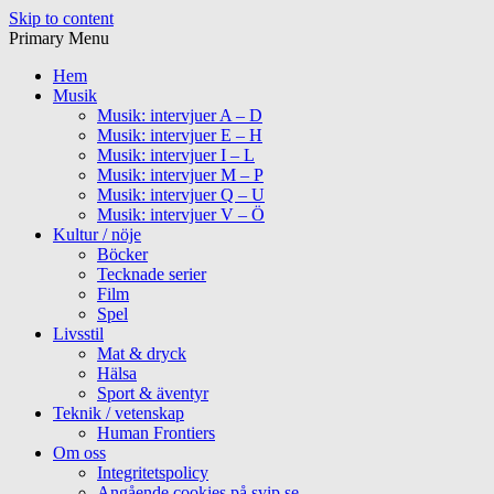
Skip to content
Primary Menu
Hem
Musik
Musik: intervjuer A – D
Musik: intervjuer E – H
Musik: intervjuer I – L
Musik: intervjuer M – P
Musik: intervjuer Q – U
Musik: intervjuer V – Ö
Kultur / nöje
Böcker
Tecknade serier
Film
Spel
Livsstil
Mat & dryck
Hälsa
Sport & äventyr
Teknik / vetenskap
Human Frontiers
Om oss
Integritetspolicy
Angående cookies på svip.se