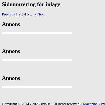
Sidnumrering för inlägg
Previous
1
2
3
4
5
…
7
Next
Annons
Annons
Annons
Copyright © 2014 - 2023 svip.se. All rights reserved.
|
Magazine 7
by