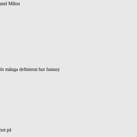
 hund Milou
för många definierat hur fantasy
obot på