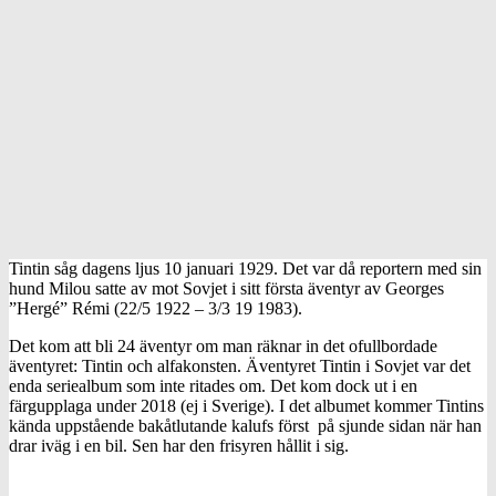
Tintin såg dagens ljus 10 januari 1929. Det var då reportern med sin
hund Milou satte av mot Sovjet i sitt första äventyr av Georges
”Hergé” Rémi (22/5 1922 – 3/3 19 1983).
Det kom att bli 24 äventyr om man räknar in det ofullbordade
äventyret: Tintin och alfakonsten. Äventyret Tintin i Sovjet var det
enda seriealbum som inte ritades om. Det kom dock ut i en
färgupplaga under 2018 (ej i Sverige). I det albumet kommer Tintins
kända uppstående bakåtlutande kalufs först på sjunde sidan när han
drar iväg i en bil. Sen har den frisyren hållit i sig.