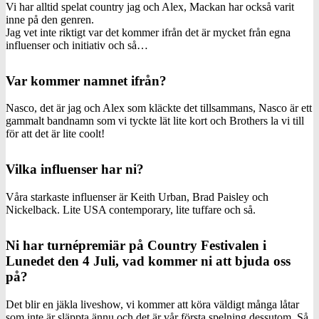
Vi har alltid spelat country jag och Alex, Mackan har också varit
inne på den genren.
Jag vet inte riktigt var det kommer ifrån det är mycket från egna
influenser och initiativ och så…
Var kommer namnet ifrån?
Nasco, det är jag och Alex som kläckte det tillsammans, Nasco är ett
gammalt bandnamn som vi tyckte lät lite kort och Brothers la vi till
för att det är lite coolt!
Vilka influenser har ni?
Våra starkaste influenser är Keith Urban, Brad Paisley och
Nickelback. Lite USA contemporary, lite tuffare och så.
Ni har turnépremiär på Country Festivalen i
Lunedet den 4 Juli, vad kommer ni att bjuda oss
på?
Det blir en jäkla liveshow, vi kommer att köra väldigt många låtar
som inte är släppta ännu och det är vår första spelning dessutom. Så