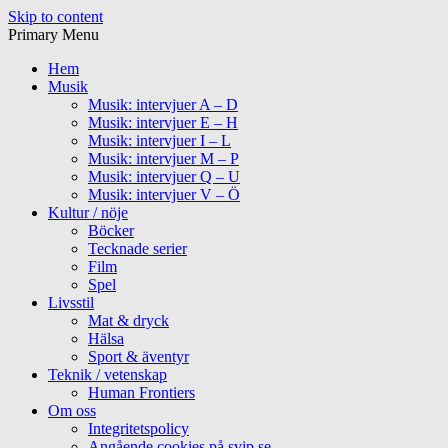
Skip to content
Primary Menu
Hem
Musik
Musik: intervjuer A – D
Musik: intervjuer E – H
Musik: intervjuer I – L
Musik: intervjuer M – P
Musik: intervjuer Q – U
Musik: intervjuer V – Ö
Kultur / nöje
Böcker
Tecknade serier
Film
Spel
Livsstil
Mat & dryck
Hälsa
Sport & äventyr
Teknik / vetenskap
Human Frontiers
Om oss
Integritetspolicy
Angående cookies på svip.se