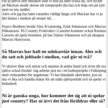
var ju precis den musiken som vi höll på med också då, och tyckte
att Mackan skulle skrota sitt soloprojekt (ha ha) och böja om på nytt
med en trio istället.
Alex och jag har känt varandra väldigt länge och Mackan har vi ju
lärt känna i studion på senare tid…
Nasco Brothers består Alex Kvarnestig, Emil Johansson och Marcus
Håkansson. På Country Festivalen i Lunedet kommer också Rasmus
Larsson att spela trummor, på bas Simon Johansson och på akegura
Marcus Harrysson.
Så Marcus har haft en solokarriär innan. Alex och
du satt och jobbade i studion, vad gör ni två?
Vi skriver låtar och mixar och mastrar åt andra band och även till oss
själva också förstås! Jag arbetar just nu i ett kulturprojekt i Falköping
med verksamhet för ungdomar. Vi har blandade aktiviteter, just nu
ska vi åka och handla dukar för att måla självporträtt och så spelar vi
brännboll.
Ni är ganska unga, hur kommer det sig att ni spelar
just country? Har ni ärvt det från föräldrar eller så?