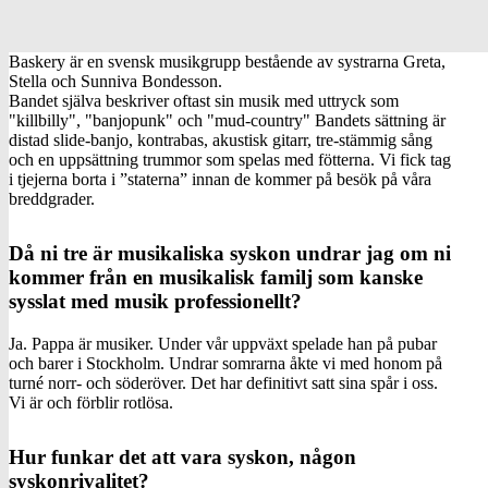
Baskery är en svensk musikgrupp bestående av systrarna Greta,
Stella och Sunniva Bondesson.
Bandet själva beskriver oftast sin musik med uttryck som
"killbilly", "banjopunk" och "mud-country" Bandets sättning är
distad slide-banjo, kontrabas, akustisk gitarr, tre-stämmig sång
och en uppsättning trummor som spelas med fötterna. Vi fick tag
i tjejerna borta i ”staterna” innan de kommer på besök på våra
breddgrader.
Då ni tre är musikaliska syskon undrar jag om ni
kommer från en musikalisk familj som kanske
sysslat med musik professionellt?
Ja. Pappa är musiker. Under vår uppväxt spelade han på pubar
och barer i Stockholm. Undrar somrarna åkte vi med honom på
turné norr- och söderöver. Det har definitivt satt sina spår i oss.
Vi är och förblir rotlösa.
Hur funkar det att vara syskon, någon
syskonrivalitet?