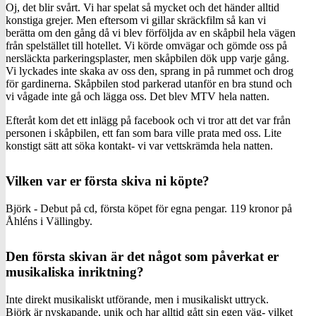
Oj, det blir svårt. Vi har spelat så mycket och det händer alltid
konstiga grejer. Men eftersom vi gillar skräckfilm så kan vi
berätta om den gång då vi blev förföljda av en skåpbil hela vägen
från spelstället till hotellet. Vi körde omvägar och gömde oss på
nersläckta parkeringsplaster, men skåpbilen dök upp varje gång.
Vi lyckades inte skaka av oss den, sprang in på rummet och drog
för gardinerna. Skåpbilen stod parkerad utanför en bra stund och
vi vågade inte gå och lägga oss. Det blev MTV hela natten.
Efteråt kom det ett inlägg på facebook och vi tror att det var från
personen i skåpbilen, ett fan som bara ville prata med oss. Lite
konstigt sätt att söka kontakt- vi var vettskrämda hela natten.
Vilken var er första skiva ni köpte?
Björk - Debut på cd, första köpet för egna pengar. 119 kronor på
Åhléns i Vällingby.
Den första skivan är det något som påverkat er
musikaliska inriktning?
Inte direkt musikaliskt utförande, men i musikaliskt uttryck.
Björk är nyskapande, unik och har alltid gått sin egen väg- vilket