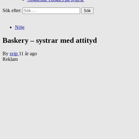
Sök efter:
Nöje
Baskery – systrar med attityd
By
svip
11 år ago
Reklam