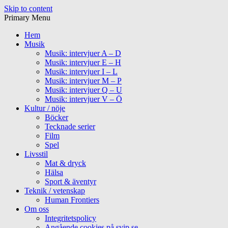
Skip to content
Primary Menu
Hem
Musik
Musik: intervjuer A – D
Musik: intervjuer E – H
Musik: intervjuer I – L
Musik: intervjuer M – P
Musik: intervjuer Q – U
Musik: intervjuer V – Ö
Kultur / nöje
Böcker
Tecknade serier
Film
Spel
Livsstil
Mat & dryck
Hälsa
Sport & äventyr
Teknik / vetenskap
Human Frontiers
Om oss
Integritetspolicy
Angående cookies på svip.se