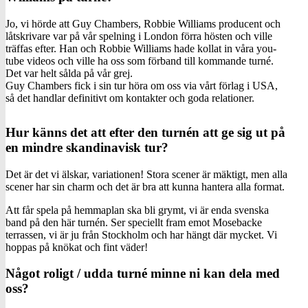
Jo, vi hörde att Guy Chambers, Robbie Williams producent och
låtskrivare var på vår spelning i London förra hösten och ville
träffas efter. Han och Robbie Williams hade kollat in våra you-
tube videos och ville ha oss som förband till kommande turné.
Det var helt sålda på vår grej.
Guy Chambers fick i sin tur höra om oss via vårt förlag i USA,
så det handlar definitivt om kontakter och goda relationer.
Hur känns det att efter den turnén att ge sig ut på
en mindre skandinavisk tur?
Det är det vi älskar, variationen! Stora scener är mäktigt, men alla
scener har sin charm och det är bra att kunna hantera alla format.
Att får spela på hemmaplan ska bli grymt, vi är enda svenska
band på den här turnén. Ser speciellt fram emot Mosebacke
terrassen, vi är ju från Stockholm och har hängt där mycket. Vi
hoppas på knökat och fint väder!
Något roligt / udda turné minne ni kan dela med
oss?