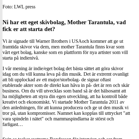
Foto: LWL press
Ni har ett eget skivbolag, Mother Tarantula, vad
fick er att starta det?
Vi är signade till Warner Brothers i USAoch kommer att ge ut
framtida skivor via dem, men mother Tarantula finns kvar som
vårt eget bolag, kanske som en plattform för nya artister som vill
starta på indienivå.
I vår mening är indie/eget bolag det bästa sättet att göra skivor
idag om du vill kunna leva på din musik. Det är extremt ovanligt
att bli upplockad av ett major/storbolag- de signar oftast
etablerade akter som de direkt kan håva in på- det är ren och skär
business. Om du vill utvecklas som band så är det hälsosamt att
ha möjligheten att styra din egen utveckling, att ha kontroll både
kreativt och ekonomiskt. Vi startade Mother Tarantula 2011 av
den anledningen, för att kunna producera och ge ut den musik vi
tror på, utan kompromisser. Namnet kan kopplas till uttrycket "att
vara spindeln i nätet" och mammaspindlarna är störst och
farligast…