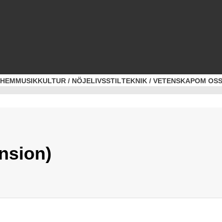
HEM
MUSIK
KULTUR / NÖJE
LIVSSTIL
TEKNIK / VETENSKAP
OM OS
nsion)