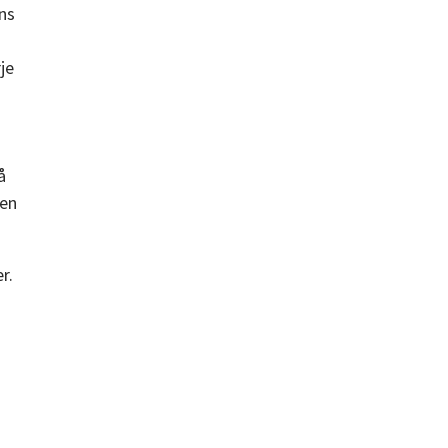
ens
je
å
ken
r.