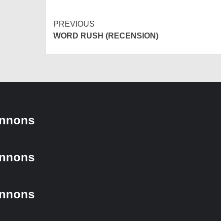
PREVIOUS
Continue
WORD RUSH (RECENSION)
Reading
nnons
nnons
nnons