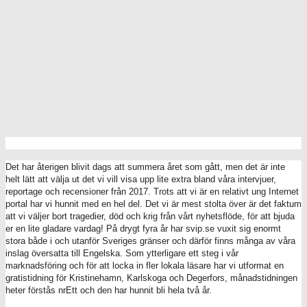
Det har återigen blivit dags att summera året som gått, men det är inte
helt lätt att välja ut det vi vill visa upp lite extra bland våra intervjuer,
reportage och recensioner från 2017. Trots att vi är en relativt ung Internet
portal har vi hunnit med en hel del. Det vi är mest stolta över är det faktum
att vi väljer bort tragedier, död och krig från vårt nyhetsflöde, för att bjuda
er en lite gladare vardag! På drygt fyra år har svip.se vuxit sig enormt
stora både i och utanför Sveriges gränser och därför finns många av våra
inslag översatta till Engelska. Som ytterligare ett steg i vår
marknadsföring och för att locka in fler lokala läsare har vi utformat en
gratistidning för Kristinehamn, Karlskoga och Degerfors, månadstidningen
heter förstås nrEtt och den har hunnit bli hela två år.