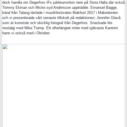
dock handla om Degerfors IFs jubileumsfest nere på Stora Halla där också
Tommy Ekman och Micke syd Andersson uppträdde.
Emanuel Bagge,
känd från Talang tävlade i musikfestivalen Makfest 2017 i Makedonien
och vi presenterade vårt senaste tillskott på redaktionen; Jennifer Glavå
som är konstnär och skicklig fotograf från Degerfors. Snackade lite
nostalgi med Mike Tramp. Ett efterlängtat möte med självaste Kantorn
hann vi också med i Oktober.