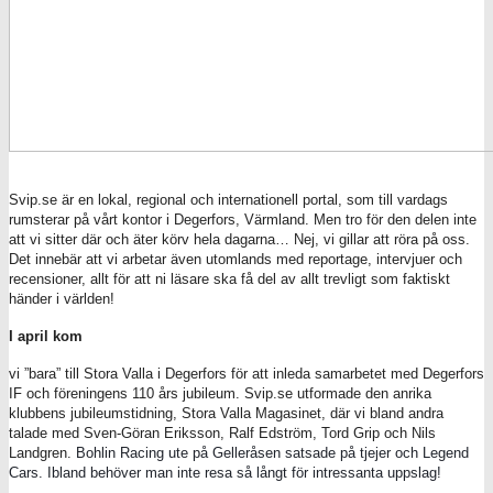
Svip.se är en lokal, regional och internationell portal, som till vardags
rumsterar på vårt kontor i Degerfors, Värmland. Men tro för den delen inte
att vi sitter där och äter körv hela dagarna… Nej, vi gillar att röra på oss.
Det innebär att vi arbetar även utomlands med reportage, intervjuer och
recensioner, allt för att ni läsare ska få del av allt trevligt som faktiskt
händer i världen!
I april kom
vi ”bara” till Stora Valla i Degerfors för att inleda samarbetet med Degerfors
IF och föreningens 110 års jubileum. Svip.se utformade den anrika
klubbens jubileumstidning, Stora Valla Magasinet, där vi bland andra
talade med Sven-Göran Eriksson, Ralf Edström, Tord Grip och Nils
Landgren.
Bohlin Racing ute på Gelleråsen satsade på tjejer och Legend
Cars. Ibland behöver man inte resa så långt för intressanta uppslag!