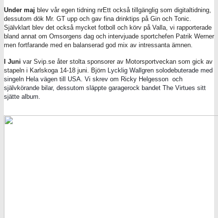
Under maj
blev vår egen tidning nrEtt också tillgänglig som digitaltidning,
dessutom dök Mr. GT upp och gav fina drinktips på Gin och Tonic.
Självklart blev det också mycket fotboll och körv på Valla, vi rapporterade
bland annat om Omsorgens dag och intervjuade sportchefen Patrik Werner
men fortfarande med en balanserad god mix av intressanta ämnen.
I Juni
var Svip.se åter stolta sponsorer av Motorsportveckan som gick av
stapeln i Karlskoga 14-18 juni. Björn
Lycklig Wallgren solodebuterade med
singeln Hela vägen till USA. Vi skrev om Ricky Helgesson och
självkörande bilar, dessutom släppte garagerock bandet The Virtues sitt
sjätte album.