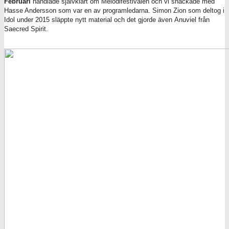
Februari
handlade självklart om Melodifestivalen och vi snackade med
Hasse Andersson som var en av programledarna. Simon Zion som deltog i
Idol under 2015 släppte nytt material och det gjorde även
Anuviel från
Saecred Spirit.