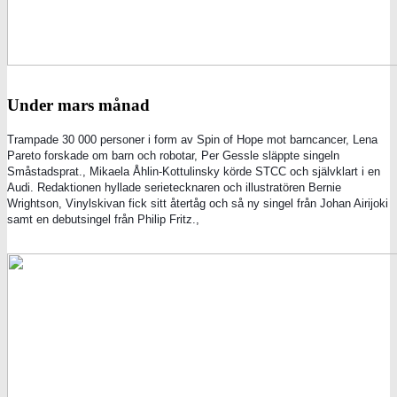
Under mars månad
Trampade 30 000 personer i form av Spin of Hope mot barncancer, Lena
Pareto forskade om barn och robotar, Per Gessle släppte singeln
Småstadsprat., Mikaela Åhlin-Kottulinsky körde STCC och självklart i en
Audi.
Redaktionen hyllade serietecknaren och illustratören Bernie
Wrightson, Vinylskivan fick sitt återtåg och så ny singel från Johan Airijoki
samt en debutsingel från Philip Fritz.,