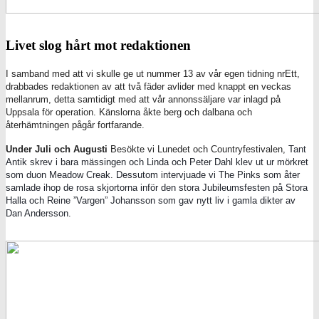
Livet slog hårt mot redaktionen
I samband med att vi skulle ge ut nummer 13 av vår egen tidning nrEtt,
drabbades redaktionen av att två fäder avlider med knappt en veckas
mellanrum, detta samtidigt med att vår annonssäljare var inlagd på
Uppsala för operation. Känslorna åkte berg och dalbana och
återhämtningen pågår fortfarande.
Under Juli och Augusti
Besökte vi Lunedet och Countryfestivalen,
Tant
Antik skrev i bara mässingen och Linda och Peter Dahl klev ut ur mörkret
som duon Meadow Creak. Dessutom
intervjuade vi The Pinks som åter
samlade ihop de rosa skjortorna inför den stora Jubileumsfesten på Stora
Halla och Reine ”Vargen” Johansson som gav nytt liv i gamla dikter av
Dan Andersson.