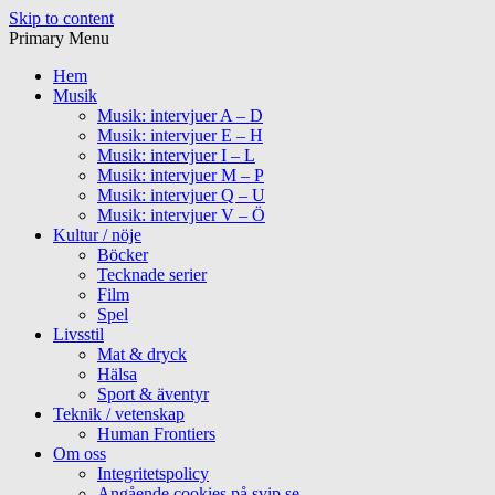
Skip to content
Primary Menu
Hem
Musik
Musik: intervjuer A – D
Musik: intervjuer E – H
Musik: intervjuer I – L
Musik: intervjuer M – P
Musik: intervjuer Q – U
Musik: intervjuer V – Ö
Kultur / nöje
Böcker
Tecknade serier
Film
Spel
Livsstil
Mat & dryck
Hälsa
Sport & äventyr
Teknik / vetenskap
Human Frontiers
Om oss
Integritetspolicy
Angående cookies på svip.se