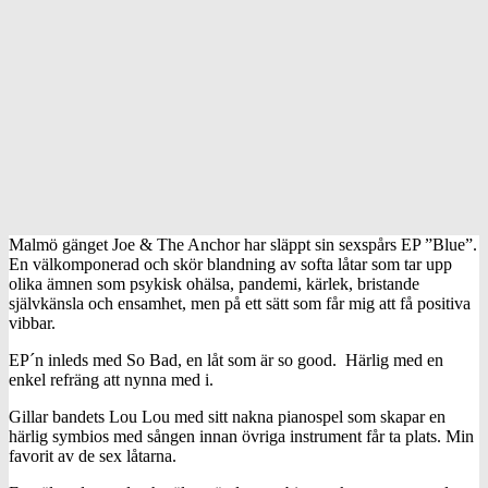
Malmö gänget Joe & The Anchor har släppt sin sexspårs EP ”Blue”.
En välkomponerad och skör blandning av softa låtar som tar upp
olika ämnen som psykisk ohälsa, pandemi, kärlek, bristande
självkänsla och ensamhet, men på ett sätt som får mig att få positiva
vibbar.
EP´n inleds med So Bad, en låt som är so good. Härlig med en
enkel refräng att nynna med i.
Gillar bandets Lou Lou med sitt nakna pianospel som skapar en
härlig symbios med sången innan övriga instrument får ta plats. Min
favorit av de sex låtarna.