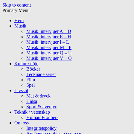
Skip to content
Primary Menu
Hem
Musik
Musik: intervjuer A – D
Musik: intervjuer E – H
Musik: intervjuer I – L
Musik: intervjuer M – P
Musik: intervjuer Q – U
Musik: intervjuer V – Ö
Kultur / nöje
Böcker
Tecknade serier
Film
Spel
Livsstil
Mat & dryck
Hälsa
Sport & äventyr
Teknik / vetenskap
Human Frontiers
Om oss
Integritetspolicy
Angående cookies på svip.se