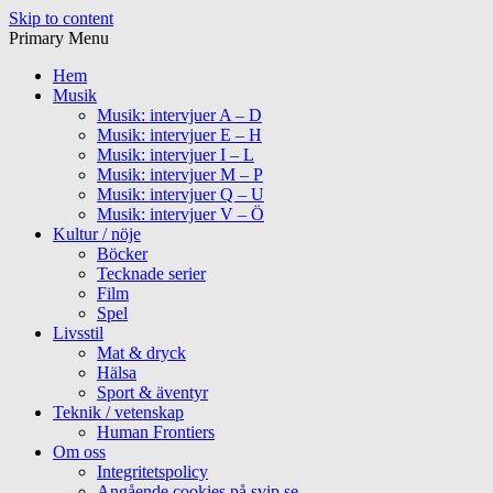
Skip to content
Primary Menu
Hem
Musik
Musik: intervjuer A – D
Musik: intervjuer E – H
Musik: intervjuer I – L
Musik: intervjuer M – P
Musik: intervjuer Q – U
Musik: intervjuer V – Ö
Kultur / nöje
Böcker
Tecknade serier
Film
Spel
Livsstil
Mat & dryck
Hälsa
Sport & äventyr
Teknik / vetenskap
Human Frontiers
Om oss
Integritetspolicy
Angående cookies på svip.se