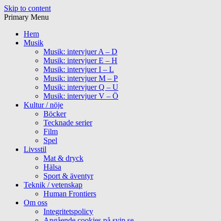
Skip to content
Primary Menu
Hem
Musik
Musik: intervjuer A – D
Musik: intervjuer E – H
Musik: intervjuer I – L
Musik: intervjuer M – P
Musik: intervjuer Q – U
Musik: intervjuer V – Ö
Kultur / nöje
Böcker
Tecknade serier
Film
Spel
Livsstil
Mat & dryck
Hälsa
Sport & äventyr
Teknik / vetenskap
Human Frontiers
Om oss
Integritetspolicy
Angående cookies på svip.se