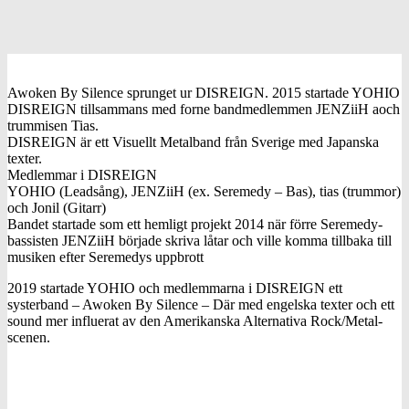
Awoken By Silence sprunget ur DISREIGN. 2015 startade YOHIO
DISREIGN tillsammans med forne bandmedlemmen JENZiiH aoch
trummisen Tias.
DISREIGN är ett Visuellt Metalband från Sverige med Japanska
texter.
Medlemmar i DISREIGN
YOHIO (Leadsång), JENZiiH (ex. Seremedy – Bas), tias (trummor)
och Jonil (Gitarr)
Bandet startade som ett hemligt projekt 2014 när förre Seremedy-
bassisten JENZiiH började skriva låtar och ville komma tillbaka till
musiken efter Seremedys uppbrott
2019 startade YOHIO och medlemmarna i DISREIGN ett
systerband – Awoken By Silence – Där med engelska texter och ett
sound mer influerat av den Amerikanska Alternativa Rock/Metal-
scenen.