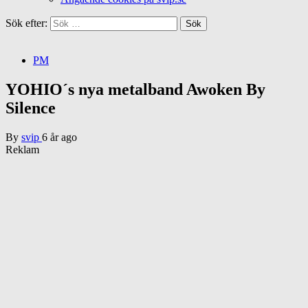
Sök efter:
PM
YOHIO´s nya metalband Awoken By
Silence
By
svip
6 år ago
Reklam