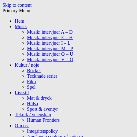
Skip to content
Primary Menu
Hem
Musik
Musik: intervjuer A – D
Musik: intervjuer E – H
Musik: intervjuer I – L
Musik: intervjuer M – P
Musik: intervjuer Q – U
Musik: intervjuer V – Ö
Kultur / nöje
Böcker
Tecknade serier
Film
Spel
Livsstil
Mat & dryck
Hälsa
Sport & äventyr
Teknik / vetenskap
Human Frontiers
Om oss
Integritetspolicy
Angående cookies på svip.se