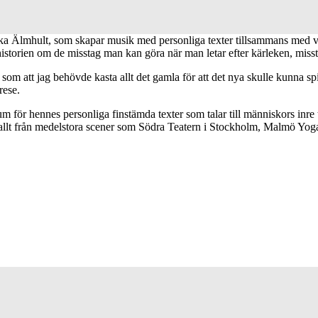
ndska Älmhult, som skapar musik med personliga texter tillsammans med 
 historien om de misstag man kan göra när man letar efter kärleken, mis
r som att jag behövde kasta allt det gamla för att det nya skulle kunna s
rese.
 för hennes personliga finstämda texter som talar till människors inre
å allt från medelstora scener som Södra Teatern i Stockholm, Malmö Yogaf