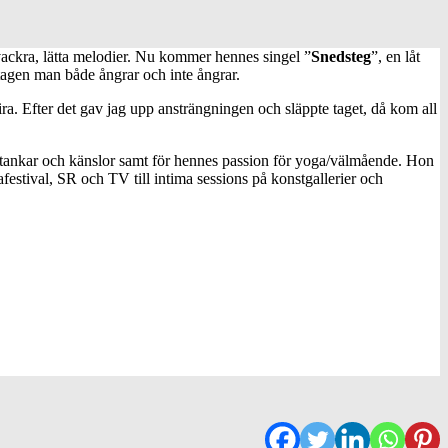
vackra, lätta melodier. Nu kommer hennes singel ”
Snedsteg
”, en låt
stagen man både ångrar och inte ångrar.
pira. Efter det gav jag upp ansträngningen och släppte taget, då kom all
 tankar och känslor samt för hennes passion för yoga/välmående. Hon
estival, SR och TV till intima sessions på konstgallerier och