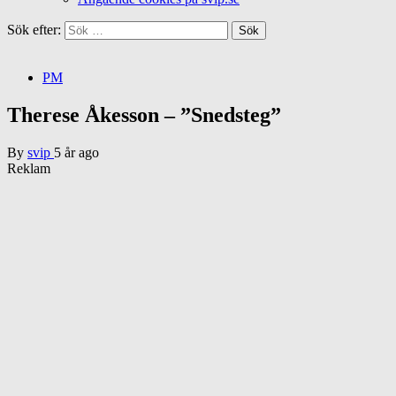
Sök efter:
PM
Therese Åkesson – ”Snedsteg”
By
svip
5 år ago
Reklam