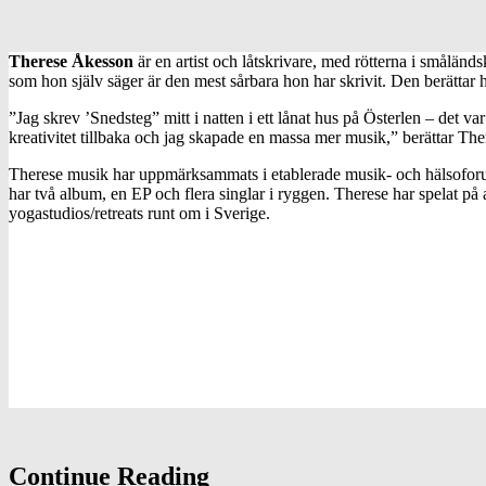
Therese Åkesson
är en artist och låtskrivare, med rötterna i smålä
som hon själv säger är den mest sårbara hon har skrivit. Den berättar
”Jag skrev ’Snedsteg” mitt i natten i ett lånat hus på Österlen – det va
kreativitet tillbaka och jag skapade en massa mer musik,” berättar The
Therese musik har uppmärksammats i etablerade musik- och hälsoforum
har två album, en EP och flera singlar i ryggen. Therese har spelat p
yogastudios/retreats runt om i Sverige.
Continue Reading