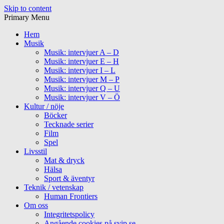
Skip to content
Primary Menu
Hem
Musik
Musik: intervjuer A – D
Musik: intervjuer E – H
Musik: intervjuer I – L
Musik: intervjuer M – P
Musik: intervjuer Q – U
Musik: intervjuer V – Ö
Kultur / nöje
Böcker
Tecknade serier
Film
Spel
Livsstil
Mat & dryck
Hälsa
Sport & äventyr
Teknik / vetenskap
Human Frontiers
Om oss
Integritetspolicy
Angående cookies på svip.se