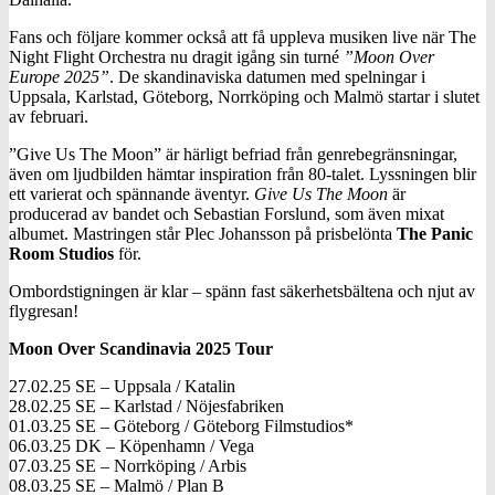
Fans och följare kommer också att få uppleva musiken live när The
Night Flight Orchestra nu dragit igång sin turné
”Moon Over
Europe 2025”
. De skandinaviska datumen med spelningar i
Uppsala, Karlstad, Göteborg, Norrköping och Malmö startar i slutet
av februari.
”Give Us The Moon” är härligt befriad från genrebegränsningar,
även om ljudbilden hämtar inspiration från 80-talet. Lyssningen blir
ett varierat och spännande äventyr.
Give Us The Moon
är
producerad av bandet och Sebastian Forslund, som även mixat
albumet. Mastringen står Plec Johansson på prisbelönta
The Panic
Room Studios
för.
Ombordstigningen är klar – spänn fast säkerhetsbältena och njut av
flygresan!
Moon Over Scandinavia 2025 Tour
27.02.25 SE – Uppsala / Katalin
28.02.25 SE – Karlstad / Nöjesfabriken
01.03.25 SE – Göteborg / Göteborg Filmstudios*
06.03.25 DK – Köpenhamn / Vega
07.03.25 SE – Norrköping / Arbis
08.03.25 SE – Malmö / Plan B