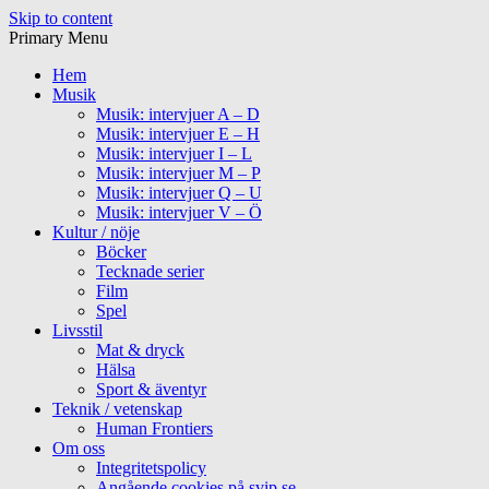
Skip to content
Primary Menu
Hem
Musik
Musik: intervjuer A – D
Musik: intervjuer E – H
Musik: intervjuer I – L
Musik: intervjuer M – P
Musik: intervjuer Q – U
Musik: intervjuer V – Ö
Kultur / nöje
Böcker
Tecknade serier
Film
Spel
Livsstil
Mat & dryck
Hälsa
Sport & äventyr
Teknik / vetenskap
Human Frontiers
Om oss
Integritetspolicy
Angående cookies på svip.se