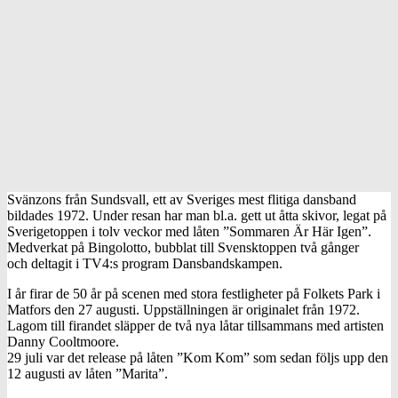
Svänzons från Sundsvall, ett av Sveriges mest flitiga dansband
bildades 1972. Under resan har man bl.a. gett ut åtta skivor, legat på
Sverigetoppen i tolv veckor med låten ”Sommaren Är Här Igen”.
Medverkat på Bingolotto, bubblat till Svensktoppen två gånger
och deltagit i TV4:s program Dansbandskampen.
I år firar de 50 år på scenen med stora festligheter på Folkets Park i
Matfors den 27 augusti. Uppställningen är originalet från 1972.
Lagom till firandet släpper de två nya låtar tillsammans med artisten
Danny Cooltmoore.
29 juli var det release på låten ”Kom Kom” som sedan följs upp den
12 augusti av låten ”Marita”.