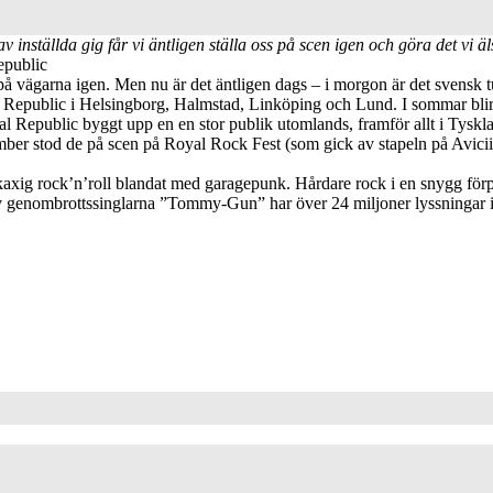
v inställda gig får vi äntligen ställa oss på scen igen och göra det vi ä
public
t på vägarna igen. Men nu är det äntligen dags – i morgon är det svensk
epublic i Helsingborg, Halmstad, Linköping och Lund. I sommar blir det
epublic byggt upp en en stor publik utomlands, framför allt i Tyskla
ember stod de på scen på Royal Rock Fest (som gick av stapeln på Avic
, kaxig rock’n’roll blandat med garagepunk. Hårdare rock i en snygg fö
 av genombrottssinglarna ”Tommy-Gun” har över 24 miljoner lyssningar 