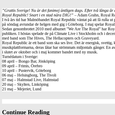
”Grattis Sverige! Nu är det fanimej äntligen dags. Efter två långa år a
Royal Republic! Snart i en stad nära DIG!”
– Adam Grahn, Royal Re
I två års tid har Malmöbandet Royal Republic väntat på att få rulla u
på söndag avrundar de helgen med gig i Göteborg. I maj spelar Royal R
Sedan genombrottet 2010 med albumet ”We Are The Royal” har Royal R
publiken. I höstas spelade de på Climate Live i Stockholm och i dec
med band som The Hives, The Hellacopters och Graveyard.
Royal Republic är ett band som ska ses live. Det är energisk, svettig
musikplattformarna, deras låtar har strömmats miljontals gånger. En
i slutet av oktober och i maj kommer bandet med ny musik.
Turnédatum i Sverige:
08 april – Bongo Bar, Jönköping
09 april – Frimis, Örebro
10 april – Pustervik, Göteborg
06 maj – Helsingborg, The Tivoli
07 maj – Halmstad Live, Halmstad
20 maj – Skylten, Linköping
21 maj – Mejeriet, Lund
Continue Reading