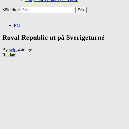
Sök efter:
PM
Royal Republic ut på Sverigeturné
By
svip
4 år ago
Reklam