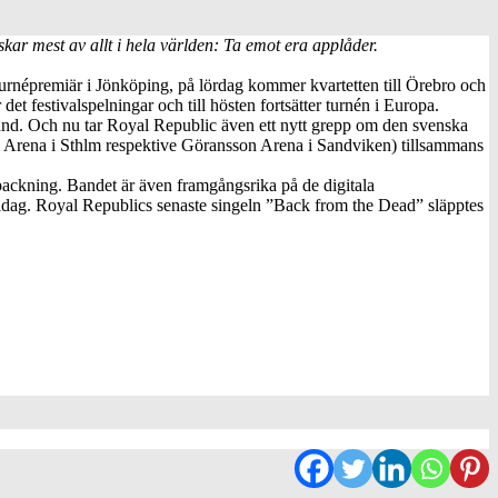
lskar mest av allt i hela världen: Ta emot era applåder.
 turnépremiär i Jönköping, på lördag kommer kvartetten till Örebro och
 festivalspelningar och till hösten fortsätter turnén i Europa.
nd. Och nu tar Royal Republic även ett nytt grepp om den svenska
ii Arena i Sthlm respektive Göransson Arena i Sandviken) tillsammans
rpackning. Bandet är även framgångsrika på de digitala
idag. Royal Republics senaste singeln ”Back from the Dead” släpptes