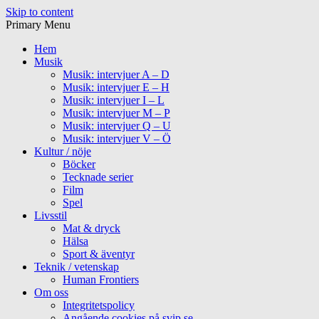
Skip to content
Primary Menu
Hem
Musik
Musik: intervjuer A – D
Musik: intervjuer E – H
Musik: intervjuer I – L
Musik: intervjuer M – P
Musik: intervjuer Q – U
Musik: intervjuer V – Ö
Kultur / nöje
Böcker
Tecknade serier
Film
Spel
Livsstil
Mat & dryck
Hälsa
Sport & äventyr
Teknik / vetenskap
Human Frontiers
Om oss
Integritetspolicy
Angående cookies på svip.se