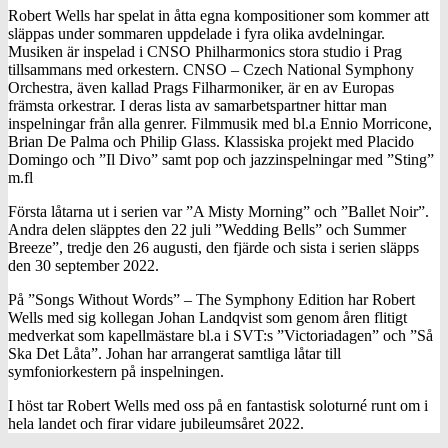
Robert Wells har spelat in åtta egna kompositioner som kommer att
släppas under sommaren uppdelade i fyra olika avdelningar.
Musiken är inspelad i CNSO Philharmonics stora studio i Prag
tillsammans med orkestern. CNSO – Czech National Symphony
Orchestra, även kallad Prags Filharmoniker, är en av Europas
främsta orkestrar. I deras lista av samarbetspartner hittar man
inspelningar från alla genrer. Filmmusik med bl.a Ennio Morricone,
Brian De Palma och Philip Glass. Klassiska projekt med Placido
Domingo och ”Il Divo” samt pop och jazzinspelningar med ”Sting”
m.fl
Första låtarna ut i serien var ”A Misty Morning” och ”Ballet Noir”.
Andra delen släpptes den 22 juli ”Wedding Bells” och Summer
Breeze”, tredje den 26 augusti, den fjärde och sista i serien släpps
den 30 september 2022.
På ”Songs Without Words” – The Symphony Edition har Robert
Wells med sig kollegan Johan Landqvist som genom åren flitigt
medverkat som kapellmästare bl.a i SVT:s ”Victoriadagen” och ”Så
Ska Det Låta”. Johan har arrangerat samtliga låtar till
symfoniorkestern på inspelningen.
I höst tar Robert Wells med oss på en fantastisk soloturné runt om i
hela landet och firar vidare jubileumsåret 2022.