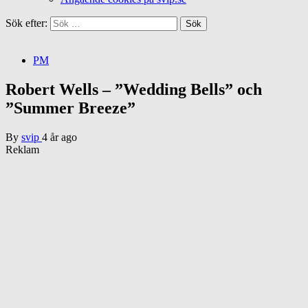
Sök efter:
PM
Robert Wells – ”Wedding Bells” och
”Summer Breeze”
By
svip
4 år ago
Reklam