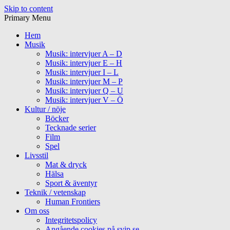
Skip to content
Primary Menu
Hem
Musik
Musik: intervjuer A – D
Musik: intervjuer E – H
Musik: intervjuer I – L
Musik: intervjuer M – P
Musik: intervjuer Q – U
Musik: intervjuer V – Ö
Kultur / nöje
Böcker
Tecknade serier
Film
Spel
Livsstil
Mat & dryck
Hälsa
Sport & äventyr
Teknik / vetenskap
Human Frontiers
Om oss
Integritetspolicy
Angående cookies på svip.se