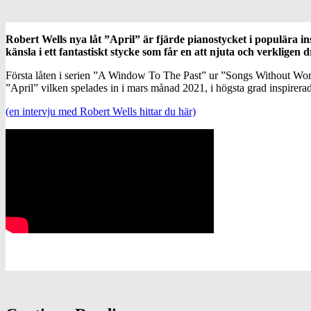
Robert Wells nya låt ”April” är fjärde pianostycket i populära
känsla i ett fantastiskt stycke som får en att njuta och verklige
Första låten i serien ”A Window To The Past” ur ”Songs Without Word
”April” vilken spelades in i mars månad 2021, i högsta grad inspirerad 
(en intervju med Robert Wells hittar du här)