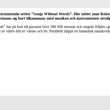
 instrumentala serien ”Songs Without Words”. Här möter man Rober
n drömma sig bort tillsammans med musiken och instrumentets otroli
s” har på kort tid passerat över 588 000 streams och singeln följdes 
av våren full av värme och liv. Parallellt släpps en fantastisk musikvid