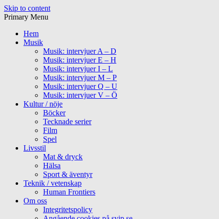
Skip to content
Primary Menu
Hem
Musik
Musik: intervjuer A – D
Musik: intervjuer E – H
Musik: intervjuer I – L
Musik: intervjuer M – P
Musik: intervjuer Q – U
Musik: intervjuer V – Ö
Kultur / nöje
Böcker
Tecknade serier
Film
Spel
Livsstil
Mat & dryck
Hälsa
Sport & äventyr
Teknik / vetenskap
Human Frontiers
Om oss
Integritetspolicy
Angående cookies på svip.se