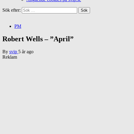
Sök efter:
PM
Robert Wells – ”April”
By
svip
5 år ago
Reklam