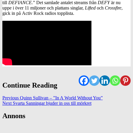
till
DEFIANCE.
” Det samlade antalet streams från
DEFY
är nu
uppe i över 11 miljoner och plattans singlar,
Lifted
och
Crossfire
,
gick in på Activ Rock radios topplista.
Continue Reading
Previous
Quinn Sullivan – ”In A World Without You”
Next
Svarta Sanningar bjuder in oss till mörkret
Annons