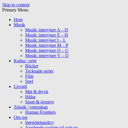
Skip to content
Primary Menu
Hem
Musik
Musik: intervjuer A – D
Musik: intervjuer E – H
Musik: intervjuer I – L
Musik: intervjuer M – P
Musik: intervjuer Q – U
Musik: intervjuer V – Ö
Kultur / nöje
Böcker
Tecknade serier
Film
Spel
Livsstil
Mat & dryck
Hälsa
Sport & äventyr
Teknik / vetenskap
Human Frontiers
Om oss
Integritetspolicy
Angående cookies på svip.se