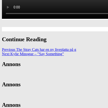
Continue Reading
Previous
The Stray Cats har en ny liveplatta på g
Next
Kylie Minogue – ”Say Something”
Annons
Annons
Annons