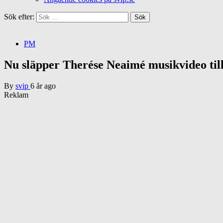
Sök efter:
PM
Nu släpper Therése Neaimé musikvideo til
By
svip
6 år ago
Reklam