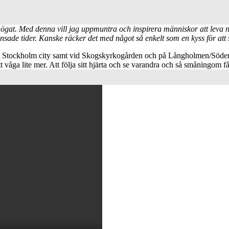
i ögat. Med denna vill jag uppmuntra och inspirera människor att leva 
nsade tider. Kanske räcker det med något så enkelt som en kyss för att s
 Stockholm city samt vid Skogskyrkogården och på Långholmen/Södermalm
åga lite mer. Att följa sitt hjärta och se varandra och så småningom 