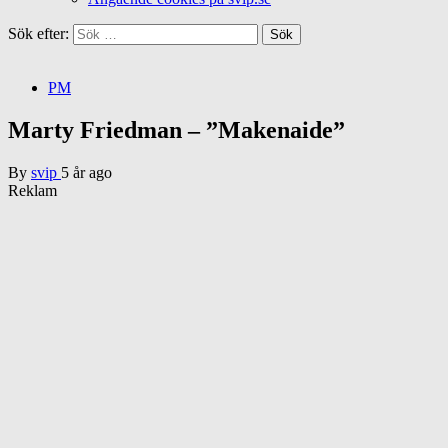
Sök efter:
PM
Marty Friedman – ”Makenaide”
By
svip
5 år ago
Reklam