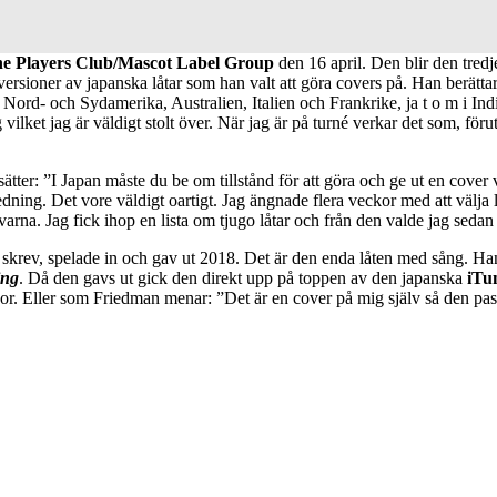
e Players Club/Mascot Label Group
den 16 april. Den blir den tred
rsioner av japanska låtar som han valt att göra covers på. Han berättar: 
m Nord- och Sydamerika, Australien, Italien och Frankrike, ja t o m i Ind
vilket jag är väldigt stolt över. När jag är på turné verkar det som, förut
tter: ”I Japan måste du be om tillstånd för att göra och ge ut en cover vil
edning. Det vore väldigt oartigt. Jag ängnade flera veckor med att välja
arna. Jag fick ihop en lista om tjugo låtar och från den valde jag sedan 
skrev, spelade in och gav ut 2018. Det är den enda låten med sång. H
ing
. Då den gavs ut gick den direkt upp på toppen av den japanska
iTun
or. Eller som Friedman menar: ”Det är en cover på mig själv så den pass