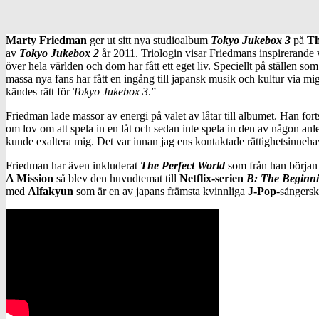
Marty Friedman
ger ut sitt nya studioalbum
Tokyo Jukebox 3
på
Th
av
Tokyo Jukebox 2
år 2011. Triologin visar Friedmans inspirerande ve
över hela världen och dom har fått ett eget liv. Speciellt på ställen so
massa nya fans har fått en ingång till japansk musik och kultur via mig 
kändes rätt för
Tokyo Jukebox 3
.”
Friedman lade massor av energi på valet av låtar till albumet. Han fortsä
om lov om att spela in en låt och sedan inte spela in den av någon anl
kunde exaltera mig. Det var innan jag ens kontaktade rättighetsinnehav
Friedman har även inkluderat
The Perfect World
som från han början 
A Mission
så blev den huvudtemat till
Netflix-serien
B: The Beginn
med
Alfakyun
som är en av japans främsta kvinnliga
J-Pop
-sångersk