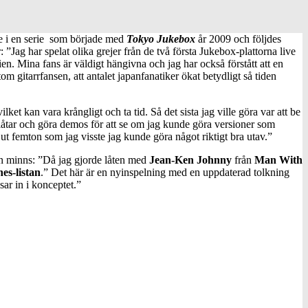
je i en serie som började med
Tokyo Jukebox
år 2009 och följdes
”Jag har spelat olika grejer från de två första Jukebox-plattorna live
ien. Mina fans är väldigt hängivna och jag har också förstått att en
om gitarrfansen, att antalet japanfanatiker ökat betydligt så tiden
ket kan vara krångligt och ta tid. Så det sista jag ville göra var att be
 låtar och göra demos för att se om jag kunde göra versioner som
ut femton som jag visste jag kunde göra något riktigt bra utav.”
an minns: ”Då jag gjorde låten med
Jean-Ken Johnny
från
Man With
es-listan
.” Det här är en nyinspelning med en uppdaterad tolkning
ar in i konceptet.”