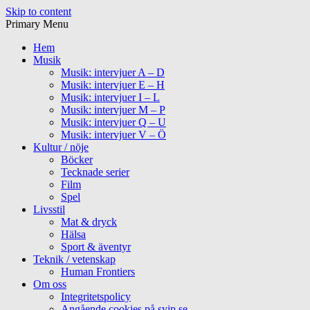
Skip to content
Primary Menu
Hem
Musik
Musik: intervjuer A – D
Musik: intervjuer E – H
Musik: intervjuer I – L
Musik: intervjuer M – P
Musik: intervjuer Q – U
Musik: intervjuer V – Ö
Kultur / nöje
Böcker
Tecknade serier
Film
Spel
Livsstil
Mat & dryck
Hälsa
Sport & äventyr
Teknik / vetenskap
Human Frontiers
Om oss
Integritetspolicy
Angående cookies på svip.se