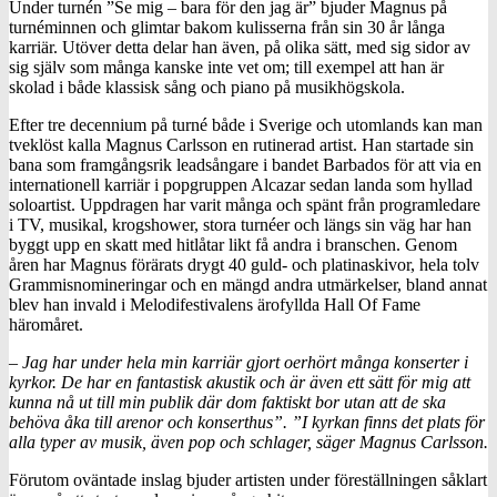
Under turnén ”Se mig – bara för den jag är” bjuder Magnus på
turnéminnen och glimtar bakom kulisserna från sin 30 år långa
karriär. Utöver detta delar han även, på olika sätt, med sig sidor av
sig själv som många kanske inte vet om; till exempel att han är
skolad i både klassisk sång och piano på musikhögskola.
Efter tre decennium på turné både i Sverige och utomlands kan man
tveklöst kalla Magnus Carlsson en rutinerad artist. Han startade sin
bana som framgångsrik leadsångare i bandet Barbados för att via en
internationell karriär i popgruppen Alcazar sedan landa som hyllad
soloartist. Uppdragen har varit många och spänt från programledare
i TV, musikal, krogshower, stora turnéer och längs sin väg har han
byggt upp en skatt med hitlåtar likt få andra i branschen. Genom
åren har Magnus förärats drygt 40 guld- och platinaskivor, hela tolv
Grammisnomineringar och en mängd andra utmärkelser, bland annat
blev han invald i Melodifestivalens ärofyllda Hall Of Fame
häromåret.
– Jag har under hela min karriär gjort oerhört många konserter i
kyrkor. De har en fantastisk akustik och är även ett sätt för mig att
kunna nå ut till min publik där dom faktiskt bor utan att de ska
behöva åka till arenor och konserthus”. ”I kyrkan finns det plats för
alla typer av musik, även pop och schlager, säger Magnus Carlsson.
Förutom oväntade inslag bjuder artisten under föreställningen såklart