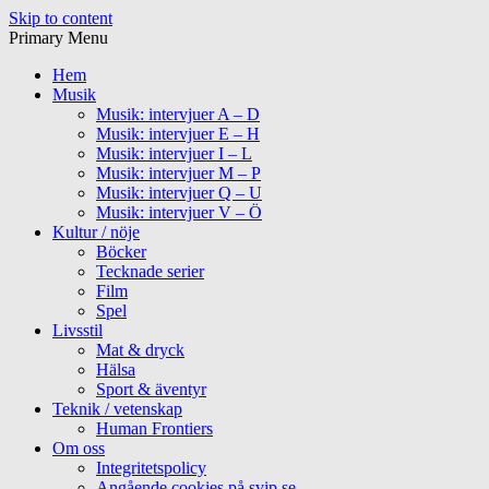
Skip to content
Primary Menu
Hem
Musik
Musik: intervjuer A – D
Musik: intervjuer E – H
Musik: intervjuer I – L
Musik: intervjuer M – P
Musik: intervjuer Q – U
Musik: intervjuer V – Ö
Kultur / nöje
Böcker
Tecknade serier
Film
Spel
Livsstil
Mat & dryck
Hälsa
Sport & äventyr
Teknik / vetenskap
Human Frontiers
Om oss
Integritetspolicy
Angående cookies på svip.se