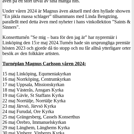
även på ett stort urval av sina många hits.
Under våren 2024 är Magnus även aktuell med den hyllade showen
”En jäkla massa schlager” tillsammans med Linda Bengtzing,
parallellt med detta även med nyheter i hans vinkollektion ”Saints &
Sinners”.
Konsertturnén ”Se mig – bara för den jag är” har nypremiär i
Linköping den 15:e maj 2024.Turnén hade sin ursprungliga premiär
hösten 2023 och gjorde då tio stopp och nu får alltså ytterligare orter
besök av den folkkäre artisten.
Turnéplan Magnus Carlsson våren 2024:
15 maj Linköping, Equmeniakyrkan
16 maj Norrköping, Centrumkyrkan
17 maj Uppsala, Missionskyrkan
18 maj Västerås, Ansgars Kyrka
19 maj Gävle, St Staffans Kyrka
22 maj Norrtälje, Norrtälje Kyrka
23 maj Järvsö, Järvsö Kyrka
24 maj Furudal, Ore Kyrka
25 maj Grängesberg, Cassels Konserthus
26 maj Örebro, Immanuelskyrkan
29 maj Länghem, Länghems Kyrka
30 maj Vinberg, Vinbergs Kyrka