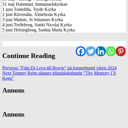
31 maj Halmstad, Immanuelskyrkan
1 juni Tomelilla, Tryde Kyrka
2 juni Rävemåla, Älmeboda Kyrka
3 juni Malmö, St Johannes Kyrka
4 juni Trelleborg, Sankt Nicolai Kyrka
5 juni Helsingborg, Sankta Maria Kyrka
Continue Reading
Previous
”Från Di Leva till Bowie” på konsertturné våren 2024
Next
Tommy Rehn släpper irländskdoftande ”Thy Memory I´ll
Keep”
Annons
Annons