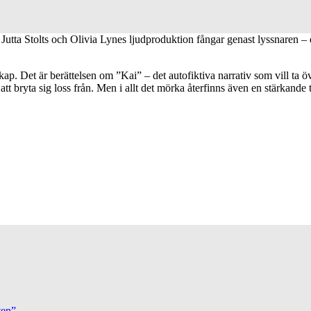
utta Stolts och Olivia Lynes ljudproduktion fångar genast lyssnaren – 
skap. Det är berättelsen om ”Kai” – det autofiktiva narrativ som vill ta
tt bryta sig loss från. Men i allt det mörka återfinns även en stärkande 
ten”