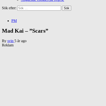
Sök efter:
PM
Mad Kai – ”Scars”
By
svip
5 år ago
Reklam