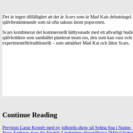
Det är ingen tillfällighet att det är
Scars
som är Mad Kais debutsingel. J
självbestämmande som så ofta saknas inom popscenen.
Scars kombinerar det kommersiellt lättlyssnade med ett allvarligt bud
självkritiken som samhället planterat inom oss, den som kan vara svår a
experimentellt/traditionellt – som utmärker Mad Kai och låten Scars.
Continue Reading
Previous
Lasse Kronér med ny julbords-show på Selma Spa i Sunne.
Next
Äntligen dags för Fredrik Lindströms föreställning ”Mänsklighe