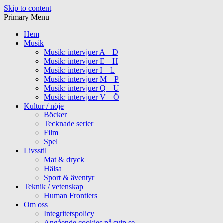
Skip to content
Primary Menu
Hem
Musik
Musik: intervjuer A – D
Musik: intervjuer E – H
Musik: intervjuer I – L
Musik: intervjuer M – P
Musik: intervjuer Q – U
Musik: intervjuer V – Ö
Kultur / nöje
Böcker
Tecknade serier
Film
Spel
Livsstil
Mat & dryck
Hälsa
Sport & äventyr
Teknik / vetenskap
Human Frontiers
Om oss
Integritetspolicy
Angående cookies på svip.se