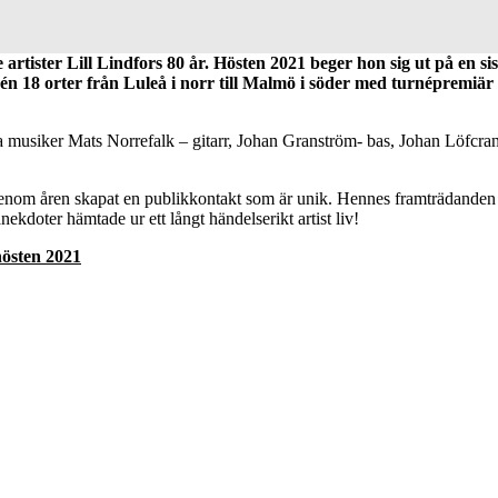
artister Lill Lindfors 80 år. Hösten 2021 beger hon sig ut på en si
turnén 18 orter från Luleå i norr till Malmö i söder med turnépremi
ta musiker Mats Norrefalk – gitarr, Johan Granström- bas, Johan Löfcr
nom åren skapat en publikkontakt som är unik. Hennes framträdanden är 
ekdoter hämtade ur ett långt händelserikt artist liv!
 hösten 2021