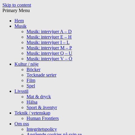
Skip to content
Primary Menu
Hem
Musik
Musik: intervjuer A – D
Musik: intervjuer E – H
Musik: intervjuer I – L
Musik: intervjuer M – P
Musik: intervjuer Q – U
Musik: intervjuer V – Ö
Kultur / nöje
Böcker
Tecknade serier
Film
Spel
Livsstil
Mat & dryck
Hälsa
Sport & äventyr
Teknik / vetenskap
Human Frontiers
Om oss
Integritetspolicy
Angående cookies på svip.se