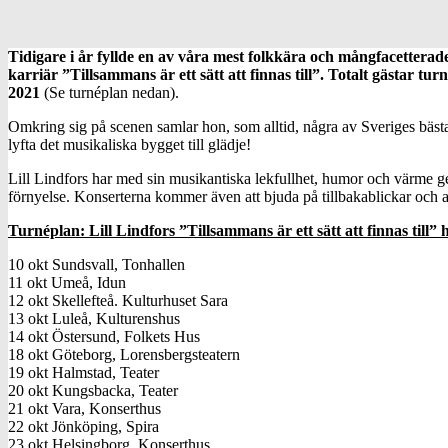
Tidigare i år fyllde en av våra mest folkkära och mångfacetterade 
karriär ”Tillsammans är ett sätt att finnas till”. Totalt gästar 
2021
(Se turnéplan nedan).
Omkring sig på scenen samlar hon, som alltid, några av Sveriges bäs
lyfta det musikaliska bygget till glädje!
Lill Lindfors har med sin musikantiska lekfullhet, humor och värme ge
förnyelse. Konserterna kommer även att bjuda på tillbakablickar och an
Turnéplan: Lill Lindfors ”Tillsammans är ett sätt att finnas till”
10 okt Sundsvall, Tonhallen
11 okt Umeå, Idun
12 okt Skellefteå. Kulturhuset Sara
13 okt Luleå, Kulturenshus
14 okt Östersund, Folkets Hus
18 okt Göteborg, Lorensbergsteatern
19 okt Halmstad, Teater
20 okt Kungsbacka, Teater
21 okt Vara, Konserthus
22 okt Jönköping, Spira
23 okt Helsingborg, Konserthus