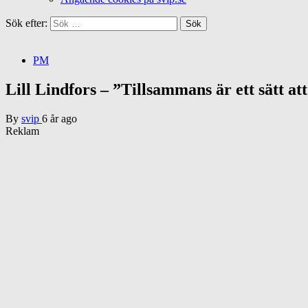
Sök efter:
PM
Lill Lindfors – ”Tillsammans är ett sätt att 
By
svip
6 år ago
Reklam