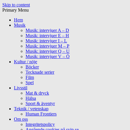
Skip to content
Primary Menu
Hem
Musik
Musik: intervjuer A – D
Musik: intervjuer E – H
Musik: intervjuer I – L
Musik: intervjuer M – P
Musik: intervjuer Q – U
Musik: intervjuer V – Ö
Kultur / nöje
Böcker
Tecknade serier
Film
Spel
Livsstil
Mat & dryck
Hälsa
Sport & äventyr
Teknik / vetenskap
Human Frontiers
Om oss
Integritetspolicy
Angående cookies på svip.se