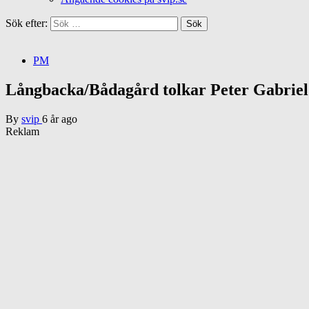
Sök efter:
PM
Långbacka/Bådagård tolkar Peter Gabriel 
By
svip
6 år ago
Reklam