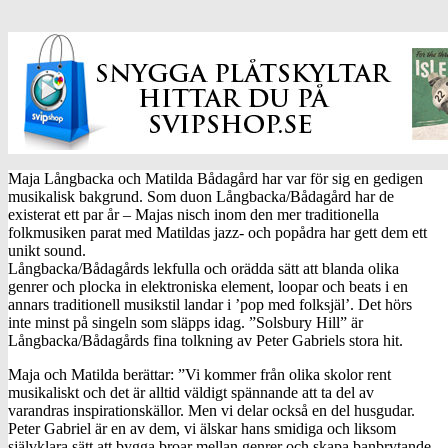
Maja Långbacka och Matilda Bådagård har var för sig en gedigen
musikalisk bakgrund. Som duon Långbacka/Bådagård har de
existerat ett par år – Majas nisch inom den mer traditionella
folkmusiken parat med Matildas jazz- och popådra har gett dem ett
unikt sound.
Långbacka/Bådagårds lekfulla och orädda sätt att blanda olika
genrer och plocka in elektroniska element, loopar och beats i en
annars traditionell musikstil landar i ’pop med folksjäl’. Det hörs
inte minst på singeln som släpps idag. ”Solsbury Hill” är
Långbacka/Bådagårds fina tolkning av Peter Gabriels stora hit.
Maja och Matilda berättar: ”Vi kommer från olika skolor rent
musikaliskt och det är alltid väldigt spännande att ta del av
varandras inspirationskällor. Men vi delar också en del husgudar.
Peter Gabriel är en av dem, vi älskar hans smidiga och liksom
självklara sätt att bygga broar mellan genrer och skapa banbrytande