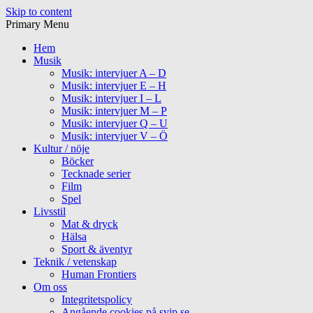
Skip to content
Primary Menu
Hem
Musik
Musik: intervjuer A – D
Musik: intervjuer E – H
Musik: intervjuer I – L
Musik: intervjuer M – P
Musik: intervjuer Q – U
Musik: intervjuer V – Ö
Kultur / nöje
Böcker
Tecknade serier
Film
Spel
Livsstil
Mat & dryck
Hälsa
Sport & äventyr
Teknik / vetenskap
Human Frontiers
Om oss
Integritetspolicy
Angående cookies på svip.se