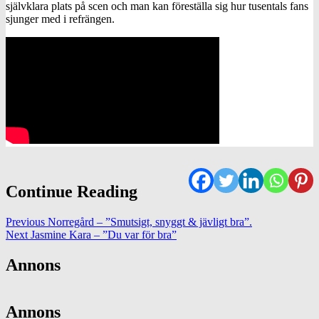
självklara plats på scen och man kan föreställa sig hur tusentals fans
sjunger med i refrängen.
Continue Reading
Previous
Norregård – ”Smutsigt, snyggt & jävligt bra”.
Next
Jasmine Kara – ”Du var för bra”
Annons
Annons