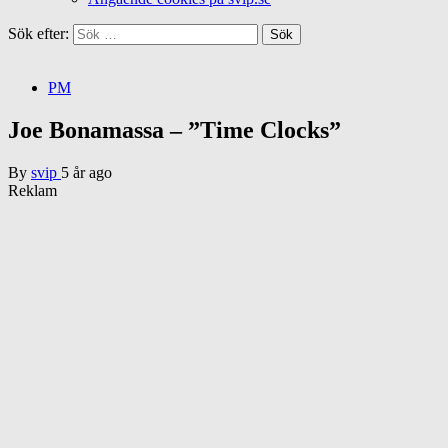
Sök efter:
PM
Joe Bonamassa – ”Time Clocks”
By
svip
5 år ago
Reklam