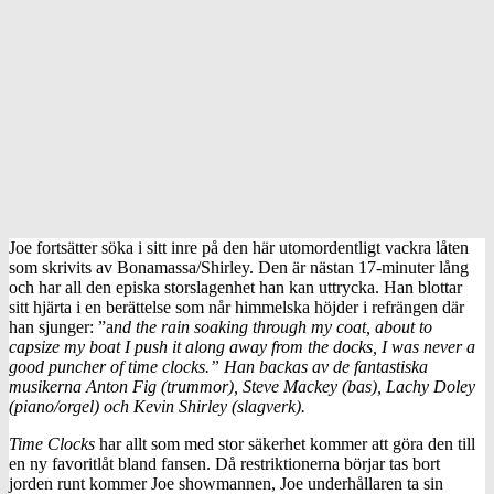
Joe fortsätter söka i sitt inre på den här utomordentligt vackra låten
som skrivits av Bonamassa/Shirley. Den är nästan 17-minuter lång
och har all den episka storslagenhet han kan uttrycka. Han blottar
sitt hjärta i en berättelse som når himmelska höjder i refrängen där
han sjunger: ”a
nd the rain soaking through my coat, about to
capsize my boat I push it along away from the docks, I was never a
good puncher of time clocks.”
Han backas av de fantastiska
musikerna Anton Fig (trummor), Steve Mackey (bas), Lachy Doley
(piano/orgel) och Kevin Shirley (slagverk).
Time Clocks
har allt som med stor säkerhet kommer att göra den till
en ny favoritlåt bland fansen. Då restriktionerna börjar tas bort
jorden runt kommer Joe showmannen, Joe underhållaren ta sin