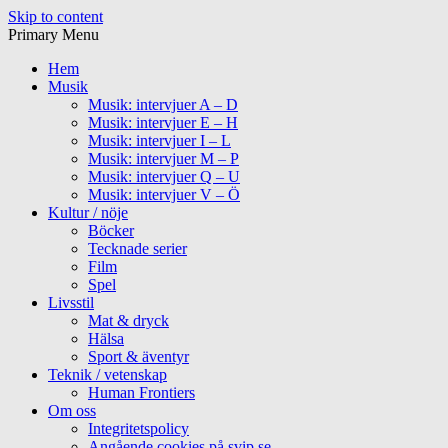
Skip to content
Primary Menu
Hem
Musik
Musik: intervjuer A – D
Musik: intervjuer E – H
Musik: intervjuer I – L
Musik: intervjuer M – P
Musik: intervjuer Q – U
Musik: intervjuer V – Ö
Kultur / nöje
Böcker
Tecknade serier
Film
Spel
Livsstil
Mat & dryck
Hälsa
Sport & äventyr
Teknik / vetenskap
Human Frontiers
Om oss
Integritetspolicy
Angående cookies på svip.se