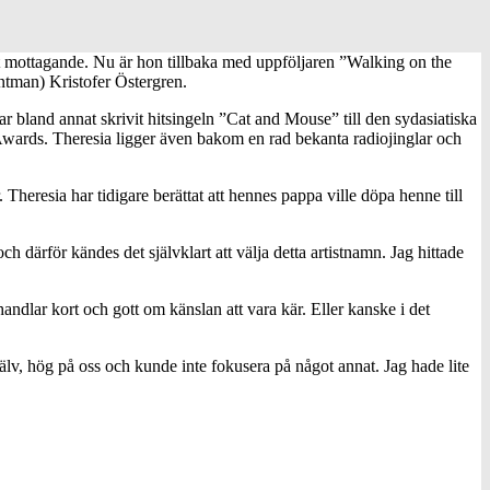
 mottagande. Nu är hon tillbaka med uppföljaren ”Walking on the
ntman) Kristofer Östergren.
ar bland annat skrivit hitsingeln ”Cat and Mouse” till den sydasiatiska
ards. Theresia ligger även bakom en rad bekanta radiojinglar och
. Theresia har tidigare berättat att hennes pappa ville döpa henne till
h därför kändes det självklart att välja detta artistnamn. Jag hittade
dlar kort och gott om känslan att vara kär. Eller kanske i det
lv, hög på oss och kunde inte fokusera på något annat. Jag hade lite