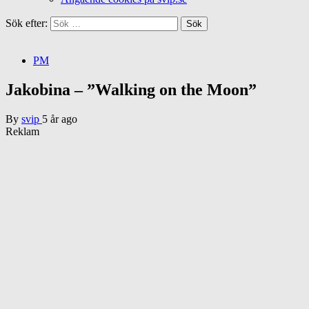
Sök efter:
PM
Jakobina – ”Walking on the Moon”
By
svip
5 år ago
Reklam