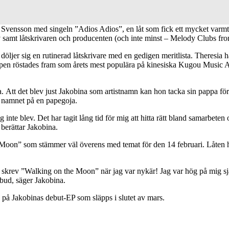
vensson med singeln ”Adios Adios”, en låt som fick ett mycket varmt
lv samt låtskrivaren och producenten (och inte minst – Melody Clubs fro
öljer sig en rutinerad låtskrivare med en gedigen meritlista. Theresia h
en röstades fram som årets mest populära på kinesiska Kugou Music Aw
sia. Att det blev just Jakobina som artistnamn kan hon tacka sin pappa för
 namnet på en papegoja.
te blev. Det har tagit lång tid för mig att hitta rätt bland samarbeten oc
 berättar Jakobina.
Moon” som stämmer väl överens med temat för den 14 februari. Låten han
g skrev ”Walking on the Moon” när jag var nykär! Jag var hög på mig sjä
rbud, säger Jakobina.
å Jakobinas debut-EP som släpps i slutet av mars.