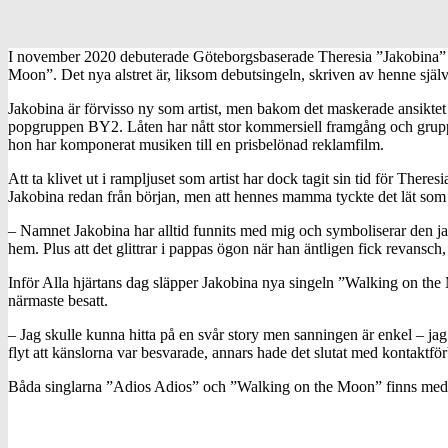
I november 2020 debuterade Göteborgsbaserade Theresia ”Jakobina” S
Moon”. Det nya alstret är, liksom debutsingeln, skriven av henne sjä
Jakobina är förvisso ny som artist, men bakom det maskerade ansiktet d
popgruppen BY2. Låten har nått stor kommersiell framgång och grupp
hon har komponerat musiken till en prisbelönad reklamfilm.
Att ta klivet ut i rampljuset som artist har dock tagit sin tid för There
Jakobina redan från början, men att hennes mamma tyckte det lät som
– Namnet Jakobina har alltid funnits med mig och symboliserar den jag in
hem. Plus att det glittrar i pappas ögon när han äntligen fick revansch,
Inför Alla hjärtans dag släpper Jakobina nya singeln ”Walking on the 
närmaste besatt.
– Jag skulle kunna hitta på en svår story men sanningen är enkel – ja
flyt att känslorna var besvarade, annars hade det slutat med kontaktfö
Båda singlarna ”Adios Adios” och ”Walking on the Moon” finns med p