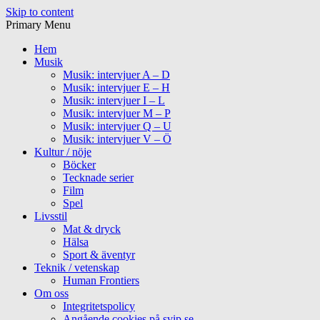
Skip to content
Primary Menu
Hem
Musik
Musik: intervjuer A – D
Musik: intervjuer E – H
Musik: intervjuer I – L
Musik: intervjuer M – P
Musik: intervjuer Q – U
Musik: intervjuer V – Ö
Kultur / nöje
Böcker
Tecknade serier
Film
Spel
Livsstil
Mat & dryck
Hälsa
Sport & äventyr
Teknik / vetenskap
Human Frontiers
Om oss
Integritetspolicy
Angående cookies på svip.se