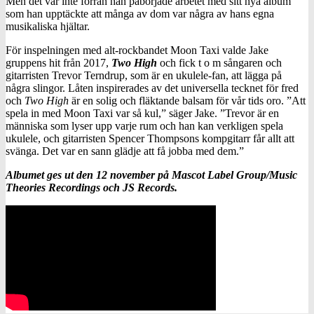
Men det var inte förrän han påbörjade arbetet med sitt nya album
som han upptäckte att många av dom var några av hans egna
musikaliska hjältar.
För inspelningen med alt-rockbandet Moon Taxi valde Jake
gruppens hit från 2017,
Two High
och fick t o m sångaren och
gitarristen Trevor Terndrup, som är en ukulele-fan, att lägga på
några slingor. Låten inspirerades av det universella tecknet för fred
och
Two High
är en solig och fläktande balsam för vår tids oro. ”Att
spela in med Moon Taxi var så kul,” säger Jake. ”Trevor är en
människa som lyser upp varje rum och han kan verkligen spela
ukulele, och gitarristen Spencer Thompsons kompgitarr får allt att
svänga. Det var en sann glädje att få jobba med dem.”
Albumet ges ut den 12 november på Mascot Label Group/Music
Theories Recordings och JS Records.