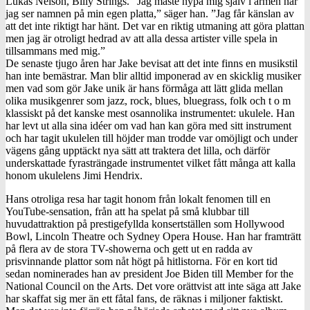
Lukas Nelson, Billy Strings. ”Jag måste nypa mig själv i armen när
jag ser namnen på min egen platta,” säger han. ”Jag får känslan av
att det inte riktigt har hänt. Det var en riktig utmaning att göra plattan
men jag är otroligt hedrad av att alla dessa artister ville spela in
tillsammans med mig.”
De senaste tjugo åren har Jake bevisat att det inte finns en musikstil
han inte bemästrar. Man blir alltid imponerad av en skicklig musiker
men vad som gör Jake unik är hans förmåga att lätt glida mellan
olika musikgenrer som jazz, rock, blues, bluegrass, folk och t o m
klassiskt på det kanske mest osannolika instrumentet: ukulele. Han
har levt ut alla sina idéer om vad han kan göra med sitt instrument
och har tagit ukulelen till höjder man trodde var omöjligt och under
vägens gång upptäckt nya sätt att traktera det lilla, och därför
underskattade fyrasträngade instrumentet vilket fått många att kalla
honom ukulelens Jimi Hendrix.
Hans otroliga resa har tagit honom från lokalt fenomen till en
YouTube-sensation, från att ha spelat på små klubbar till
huvudattraktion på prestigefyllda konsertställen som Hollywood
Bowl, Lincoln Theatre och Sydney Opera House. Han har framträtt
på flera av de stora TV-showerna och gett ut en radda av
prisvinnande plattor som nåt högt på hitlistorna. För en kort tid
sedan nominerades han av president Joe Biden till Member for the
National Council on the Arts. Det vore orättvist att inte säga att Jake
har skaffat sig mer än ett fåtal fans, de räknas i miljoner faktiskt.