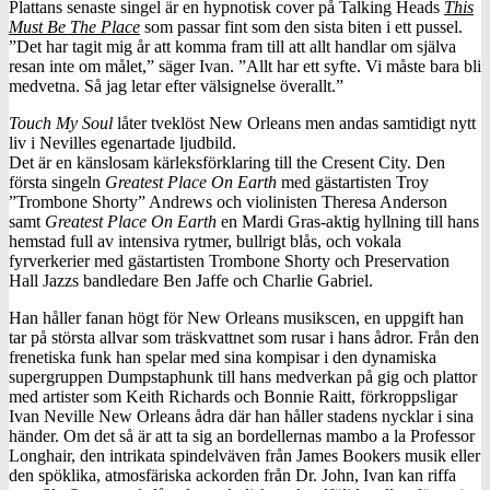
Plattans senaste singel är en hypnotisk cover på Talking Heads
This
Must Be The Place
som passar fint som den sista biten i ett pussel.
”Det har tagit mig år att komma fram till att allt handlar om själva
resan inte om målet,” säger Ivan. ”Allt har ett syfte. Vi måste bara bli
medvetna. Så jag letar efter välsignelse överallt.”
Touch My Soul
låter tveklöst New Orleans men andas samtidigt nytt
liv i Nevilles egenartade ljudbild.
Det är en känslosam kärleksförklaring till the Cresent City. Den
första singeln
Grea
test Place On Earth
med gästartisten Troy
”Trombone Shorty” Andrews och violinisten Theresa Anderson
samt
Greatest Place On Earth
en Mardi Gras-aktig hyllning till hans
hemstad full av intensiva rytmer, bullrigt blås, och vokala
fyrverkerier med gästartisten Trombone Shorty och Preservation
Hall Jazzs bandledare Ben Jaffe och Charlie Gabriel.
Han håller fanan högt för New Orleans musikscen, en uppgift han
tar på största allvar som träskvattnet som rusar i hans ådror. Från den
frenetiska funk han spelar med sina kompisar i den dynamiska
supergruppen Dumpstaphunk till hans medverkan på gig och plattor
med artister som Keith Richards och Bonnie Raitt, förkroppsligar
Ivan Neville New Orleans ådra där han håller stadens nycklar i sina
händer. Om det så är att ta sig an bordellernas mambo a la Professor
Longhair, den intrikata spindelväven från James Bookers musik eller
den spöklika, atmosfäriska ackorden från Dr. John, Ivan kan riffa