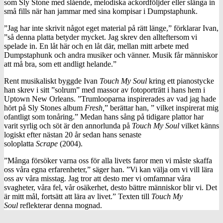
som Sly Stone med slående, melodiska ackordföljder eller slänga in
små fills när han jammar med sina kompisar i Dumpstaphunk.
”Jag har inte skrivit något eget material på rätt länge,” förklarar Ivan,
”så denna platta betyder mycket. Jag skrev den allteftersom vi
spelade in. En låt här och en låt där, mellan mitt arbete med
Dumpstaphunk och andra musiker och vänner. Musik får människor
att må bra, som ett andligt helande.”
Rent musikaliskt byggde Ivan
Touch My Soul
kring ett pianostycke
han skrev i sitt ”solrum” med massor av fotoporträtt i hans hem i
Uptown New Orleans. ”Trumlooparna inspirerades av vad jag hade
hört på Sly Stones album
Fresh,
” berättar han, ” vilket inspirerat mig
ofantligt som tonåring.” Medan hans sång på tidigare plattor har
varit syrlig och söt är den annorlunda på
Touch My Soul
vilket känns
logiskt efter nästan 20 år sedan hans senaste
soloplatta
Scrape
(2004).
”Många försöker varna oss för alla livets faror men vi måste skaffa
oss våra egna erfarenheter,” säger han. ”Vi kan välja om vi vill lära
oss av våra misstag. Jag tror att desto mer vi omfamnar våra
svagheter, våra fel, vår osäkerhet, desto bättre människor blir vi. Det
är mitt mål, fortsätt att lära av livet.” Texten till
Touch My
Soul
reflekterar denna mognad.