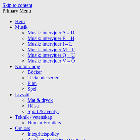
Skip to content
Primary Menu
Hem
Musik
Musik: intervjuer A – D
Musik: intervjuer E – H
Musik: intervjuer I – L
Musik: intervjuer M – P
Musik: intervjuer Q – U
Musik: intervjuer V – Ö
Kultur / nöje
Böcker
Tecknade serier
Film
Spel
Livsstil
Mat & dryck
Hälsa
Sport & äventyr
Teknik / vetenskap
Human Frontiers
Om oss
Integritetspolicy
Angående cookies på svip.se