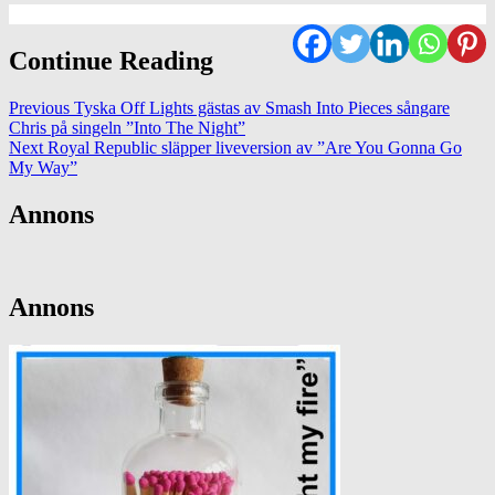
Continue Reading
Previous
Tyska Off Lights gästas av Smash Into Pieces sångare
Chris på singeln ”Into The Night”
Next
Royal Republic släpper liveversion av ”Are You Gonna Go
My Way”
Annons
Annons