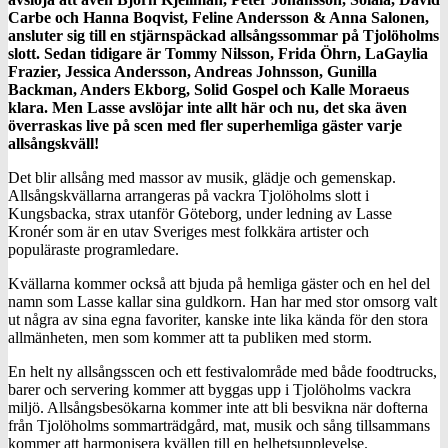
Carbe och Hanna Boqvist, Feline Andersson & Anna Salonen,
ansluter sig till en stjärnspäckad allsångssommar på Tjolöholms
slott. Sedan tidigare är Tommy Nilsson, Frida Öhrn, LaGaylia
Frazier, Jessica Andersson, Andreas Johnsson, Gunilla
Backman, Anders Ekborg, Solid Gospel och Kalle Moraeus
klara. Men Lasse avslöjar inte allt här och nu, det ska även
överraskas live på scen med fler superhemliga gäster
varje
allsångskväll
!
Det blir allsång med massor av musik, glädje och gemenskap.
Allsångskvällarna arrangeras på vackra Tjolöholms slott i
Kungsbacka, strax utanför Göteborg, under ledning av Lasse
Kronér som är en utav Sveriges mest folkkära artister och
populäraste programledare.
Kvällarna kommer också att bjuda på hemliga gäster och en hel del
namn som Lasse kallar sina guldkorn. Han har med stor omsorg valt
ut några av sina egna favoriter, kanske inte lika kända för den stora
allmänheten, men som kommer att ta publiken med storm.
En helt ny allsångsscen och ett festivalområde med både foodtrucks,
barer och servering kommer att byggas upp i Tjolöholms vackra
miljö. Allsångsbesökarna kommer inte att bli besvikna när dofterna
från Tjolöholms sommarträdgård, mat, musik och sång tillsammans
kommer att harmonisera kvällen till en helhetsupplevelse.