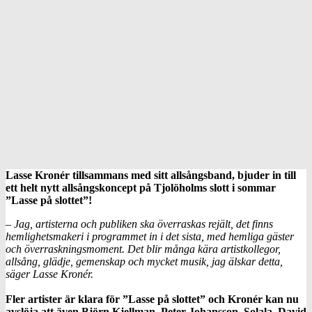
Lasse Kronér tillsammans med sitt allsångsband, bjuder in till
ett helt nytt allsångskoncept på Tjolöholms slott i sommar
”Lasse på slottet”!
– Jag, artisterna och publiken ska överraskas rejält, det finns
hemlighetsmakeri i programmet in i det sista, med hemliga gäster
och
överraskningsmoment. Det blir många kära artistkollegor,
allsång, glädje, gemenskap och mycket musik, jag älskar detta,
säger Lasse Kronér.
Fler artister är klara för ”Lasse på slottet” och Kronér kan nu
avslöja att
även Björn Kjellman, Peter Johansson, Solala, David