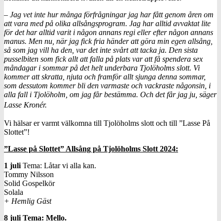
– Jag vet inte hur många förfrågningar jag har fått genom åren om
att vara med på olika allsångsprogram. Jag har alltid avvaktat lite
för det har alltid varit i någon annans regi eller efter någon annans
manus. Men nu, när jag fick fria händer att göra min egen allsång,
så som jag vill ha den, var det inte svårt att tacka ja. Den sista
pusselbiten som fick allt att falla på plats var att få spendera sex
måndagar i sommar på det helt underbara Tjolöholms slott. Vi
kommer att skratta, njuta och framför allt sjunga denna sommar,
som dessutom kommer bli den varmaste och vackraste någonsin, i
alla fall i Tjolöholm, om jag får bestämma. Och det får jag ju, säger
Lasse Kronér.
Vi hälsar er varmt välkomna till Tjolöholms slott och till ”Lasse På
Slottet”!
”Lasse på Slottet” Allsång på Tjolöholms Slott 2024:
1 juli
Tema: Låtar vi alla kan.
Tommy Nilsson
Solid Gospelkör
Solala
+ Hemlig Gäst
8 juli Tema: Mello.