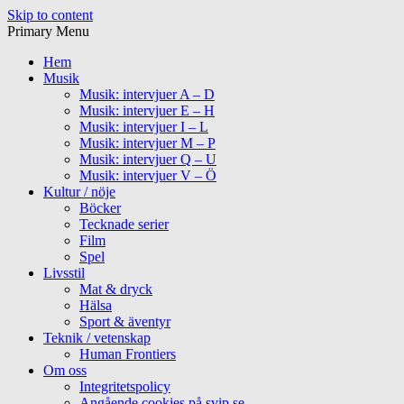
Skip to content
Primary Menu
Hem
Musik
Musik: intervjuer A – D
Musik: intervjuer E – H
Musik: intervjuer I – L
Musik: intervjuer M – P
Musik: intervjuer Q – U
Musik: intervjuer V – Ö
Kultur / nöje
Böcker
Tecknade serier
Film
Spel
Livsstil
Mat & dryck
Hälsa
Sport & äventyr
Teknik / vetenskap
Human Frontiers
Om oss
Integritetspolicy
Angående cookies på svip.se