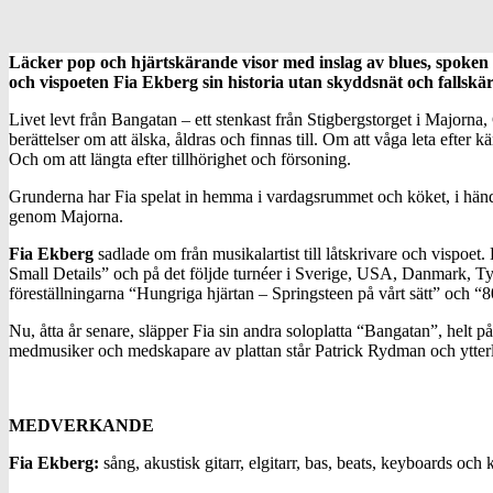
Läcker pop och hjärtskärande visor med inslag av blues, spoken 
och vispoeten Fia Ekberg sin historia utan skyddsnät och fallskär
Livet levt från Bangatan – ett stenkast från Stigbergstorget i Majorna
berättelser om att älska, åldras och finnas till. Om att våga leta efter k
Och om att längta efter tillhörighet och försoning.
Grunderna har Fia spelat in hemma i vardagsrummet och köket, i händel
genom Majorna.
Fia Ekberg
sadlade om från musikalartist till låtskrivare och vispo
Small Details” och på det följde turnéer i Sverige, USA, Danmark, 
föreställningarna “Hungriga hjärtan – Springsteen på vårt sätt” och “
Nu, åtta år senare, släpper Fia sin andra soloplatta “Bangatan”, helt
medmusiker och medskapare av plattan står Patrick Rydman och ytterliga
MEDVERKANDE
Fia Ekberg:
sång, akustisk gitarr, elgitarr, bas, beats, keyboards och k