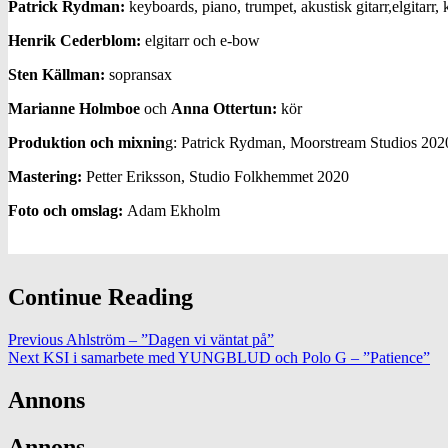
Patrick Rydman:
keyboards, piano, trumpet, akustisk gitarr,elgitarr
Henrik Cederblom:
elgitarr och e-bow
Sten Källman:
sopransax
Marianne Holmboe
och
Anna Ottertun:
kör
Produktion och mixnin
g: Patrick Rydman, Moorstream Studios 202
Mastering:
Petter Eriksson, Studio Folkhemmet 2020
Foto och omslag:
Adam Ekholm
Continue Reading
Previous
Ahlström – ”Dagen vi väntat på”
Next
KSI i samarbete med YUNGBLUD och Polo G – ”Patience”
Annons
Annons