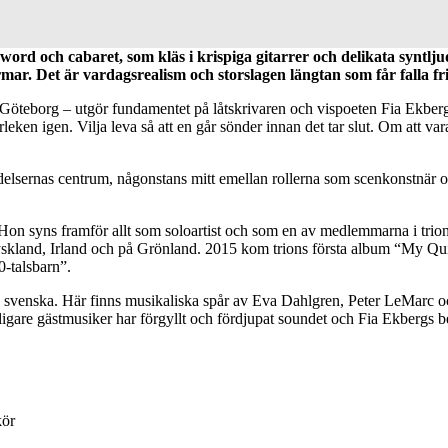
word och cabaret, som kläs i krispiga gitarrer och delikata syntljud
mar. Det är vardagsrealism och storslagen längtan som får falla fr
, Göteborg – utgör fundamentet på låtskrivaren och vispoeten Fia Ekber
ärleken igen. Vilja leva så att en går sönder innan det tar slut. Om att vara
sernas centrum, någonstans mitt emellan rollerna som scenkonstnär och t
et. Hon syns framför allt som soloartist och som en av medlemmarna i tr
Tyskland, Irland och på Grönland. 2015 kom trions första album “My Q
80-talsbarn”.
 på svenska. Här finns musikaliska spår av Eva Dahlgren, Peter LeMarc o
re gästmusiker har förgyllt och fördjupat soundet och Fia Ekbergs ber
ör