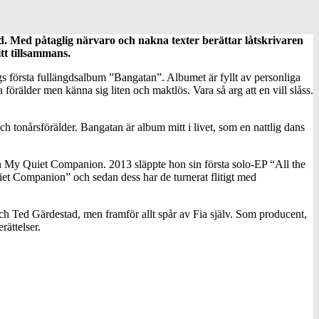
. Med påtaglig närvaro och nakna texter berättar låtskrivaren
itt tillsammans.
gs första fullängdsalbum ”Bangatan”. Albumet är fyllt av personliga
 förälder men känna sig liten och maktlös. Vara så arg att en vill slåss.
onårsförälder. Bangatan är album mitt i livet, som en nattlig dans
ion My Quiet Companion. 2013 släppte hon sin första solo-EP “All the
uiet Companion” och sedan dess har de turnerat flitigt med
ch Ted Gärdestad, men framför allt spår av Fia själv. Som producent,
ättelser.