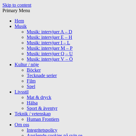
Skip to content
Primary Menu
Hem
Musik
Musik: intervjuer A – D
Musik: intervjuer E – H
Musik: intervjuer I – L
Musik: intervjuer M – P
Musik: intervjuer Q – U
Musik: intervjuer V – Ö
Kultur / nöje
Böcker
Tecknade serier
Film
Spel
Livsstil
Mat & dryck
Hälsa
Sport & äventyr
Teknik / vetenskap
Human Frontiers
Om oss
Integritetspolicy
Angående cookies på svip.se