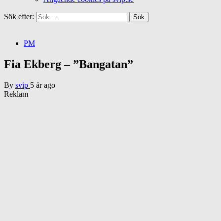
Sök efter:
PM
Fia Ekberg – ”Bangatan”
By
svip
5 år ago
Reklam