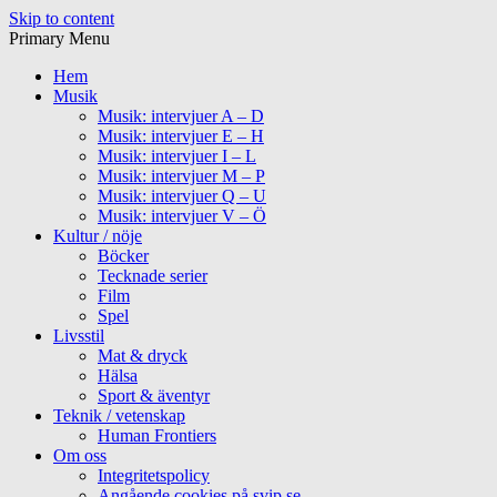
Skip to content
Primary Menu
Hem
Musik
Musik: intervjuer A – D
Musik: intervjuer E – H
Musik: intervjuer I – L
Musik: intervjuer M – P
Musik: intervjuer Q – U
Musik: intervjuer V – Ö
Kultur / nöje
Böcker
Tecknade serier
Film
Spel
Livsstil
Mat & dryck
Hälsa
Sport & äventyr
Teknik / vetenskap
Human Frontiers
Om oss
Integritetspolicy
Angående cookies på svip.se