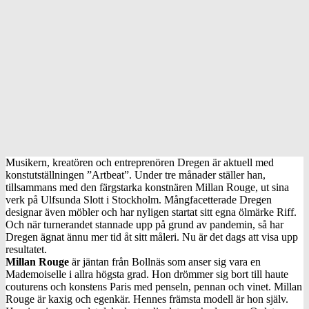
Musikern, kreatören och entreprenören Dregen är aktuell med
konstutställningen ”Artbeat”. Under tre månader ställer han,
tillsammans med den färgstarka konstnären Millan Rouge, ut sina
verk på Ulfsunda Slott i Stockholm. Mångfacetterade Dregen
designar även möbler och har nyligen startat sitt egna ölmärke Riff.
Och när turnerandet stannade upp på grund av pandemin, så har
Dregen ägnat ännu mer tid åt sitt måleri. Nu är det dags att visa upp
resultatet.
Millan Rouge
är jäntan från Bollnäs som anser sig vara en
Mademoiselle i allra högsta grad. Hon drömmer sig bort till haute
couturens och konstens Paris med penseln, pennan och vinet. Millan
Rouge är kaxig och egenkär. Hennes främsta modell är hon själv.