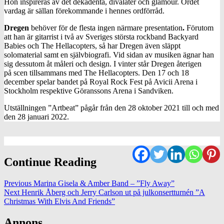
Hon inspireras av det dekadenta, divalater och glamour. Ordet
vardag är sällan förekommande i hennes ordförråd.
Dregen
behöver för de flesta ingen närmare presentation
.
Förutom
att han är gitarrist i två av Sveriges största rockband Backyard
Babies och The Hellacopters, så har Dregen även släppt
solomaterial samt en självbiografi. Vid sidan av musiken ägnar han
sig dessutom åt måleri och design. I vinter står Dregen återigen
på scen tillsammans med The Hellacopters. Den 17 och 18
december spelar bandet på Royal Rock Fest på Avicii Arena i
Stockholm respektive Göranssons Arena i Sandviken.
Utställningen ”Artbeat” pågår från den 28 oktober 2021 till och med
den 28 januari 2022.
Continue Reading
Previous
Marina Gisela & Amber Band – ”Fly Away”
Next
Henrik Åberg och Jerry Carlson ut på julkonsertturnén ”A
Christmas With Elvis And Friends”
Annons