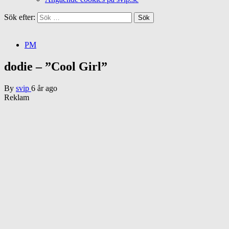
Sök efter:
PM
dodie – ”Cool Girl”
By
svip
6 år ago
Reklam