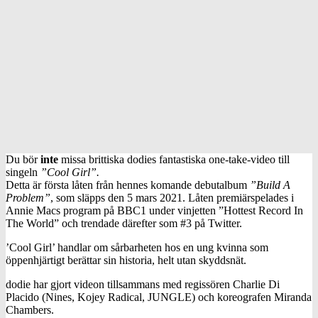
Du bör
inte
missa brittiska dodies fantastiska one-take-video till
singeln
”Cool Girl”.
Detta är första låten från hennes komande debutalbum
”Build A
Problem”
, som släpps den 5 mars 2021. Låten premiärspelades i
Annie Macs program på BBC1 under vinjetten ”Hottest Record In
The World” och trendade därefter som #3 på Twitter.
’Cool Girl’ handlar om sårbarheten hos en ung kvinna som
öppenhjärtigt berättar sin historia, helt utan skyddsnät.
dodie har gjort videon tillsammans med regissören Charlie Di
Placido (Nines, Kojey Radical, JUNGLE) och koreografen Miranda
Chambers.