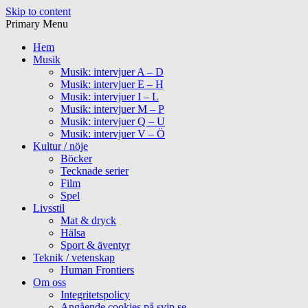
Skip to content
Primary Menu
Hem
Musik
Musik: intervjuer A – D
Musik: intervjuer E – H
Musik: intervjuer I – L
Musik: intervjuer M – P
Musik: intervjuer Q – U
Musik: intervjuer V – Ö
Kultur / nöje
Böcker
Tecknade serier
Film
Spel
Livsstil
Mat & dryck
Hälsa
Sport & äventyr
Teknik / vetenskap
Human Frontiers
Om oss
Integritetspolicy
Angående cookies på svip.se