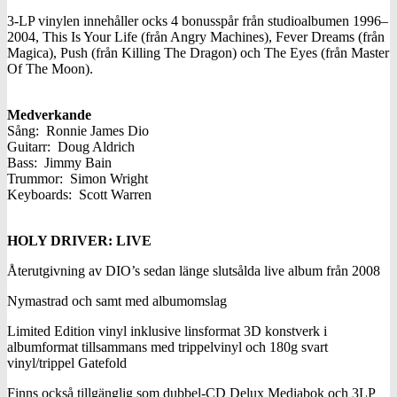
3-LP vinylen innehåller ocks 4 bonusspår från studioalbumen 1996–
2004, This Is Your Life (från Angry Machines), Fever Dreams (från
Magica), Push (från Killing The Dragon) och The Eyes (från Master
Of The Moon).
Medverkande
Sång: Ronnie James Dio
Guitarr: Doug Aldrich
Bass: Jimmy Bain
Trummor: Simon Wright
Keyboards: Scott Warren
HOLY DRIVER: LIVE
Återutgivning av DIO’s sedan länge slutsålda live album från 2008
Nymastrad och samt med albumomslag
Limited Edition vinyl inklusive linsformat 3D konstverk i
albumformat tillsammans med trippelvinyl och 180g svart
vinyl/trippel Gatefold
Finns också tillgänglig som dubbel-CD Delux Mediabok och 3LP