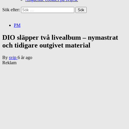
Sök efter:
PM
DIO släpper två livealbum – nymastrat
och tidigare outgivet material
By
svip
6 år ago
Reklam