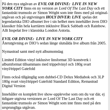
På den nya utgåvan av
EVIL OR DIVINE: LIVE IN NEW
YORK CITY
finns en ny version av
Lord Of The Last Day
och ett
fantastiskt trumsolo av Simon Wright som inte finns med på original-
utgåvan och på utgivningen
HOLY DIVER: LIVE
spelas det
legendariska DIO albumet live i sin helhet men innehåller även DIO
klassiker från hela karriären inklusive Black Sabbath och Rainbow.
Allt Inspelat live i klassiska London Astoria.
EVIL OR DIVINE: LIVE IN NEW YORK CITY
Återutgivning av DIO’s sedan länge slutsålda live album från 2005.
Nymastrad samt med nytt albumomslag
Limited Edition vinyl inklusive linsformat 3D konstverk i
albumformat tillsammans med trippelvinyl och 180g svart
vinyl/trippel Gatefold
Finns också tillgänglig som dubbel-CD Delux Mediabok och 3LP
180g svart vinyl/trippel Gatefold Standard Edition, Remastrad
Digital Version
Innehåller en komplett live show-upplevelse som om du var där, ej
tidigare utgivna versionen av Lord Of The Last Day och ett
fantastiskt trumsolo av Simon Wright som inte finns med på den
ursprungliga utgåvan.