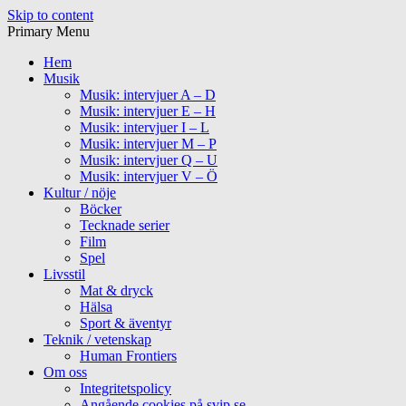
Skip to content
Primary Menu
Hem
Musik
Musik: intervjuer A – D
Musik: intervjuer E – H
Musik: intervjuer I – L
Musik: intervjuer M – P
Musik: intervjuer Q – U
Musik: intervjuer V – Ö
Kultur / nöje
Böcker
Tecknade serier
Film
Spel
Livsstil
Mat & dryck
Hälsa
Sport & äventyr
Teknik / vetenskap
Human Frontiers
Om oss
Integritetspolicy
Angående cookies på svip.se