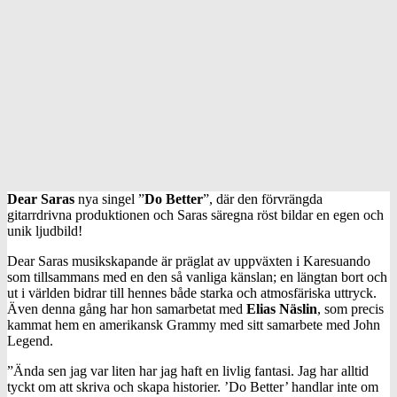
Dear Saras
nya singel ”
Do Better
”, där den förvrängda
gitarrdrivna produktionen och Saras säregna röst bildar en egen och
unik ljudbild!
Dear Saras musikskapande är präglat av uppväxten i Karesuando
som tillsammans med en den så vanliga känslan; en längtan bort och
ut i världen bidrar till hennes både starka och atmosfäriska uttryck.
Även denna gång har hon samarbetat med
Elias Näslin
, som precis
kammat hem en amerikansk Grammy med sitt samarbete med John
Legend.
”Ända sen jag var liten har jag haft en livlig fantasi. Jag har alltid
tyckt om att skriva och skapa historier. ’Do Better’ handlar inte om