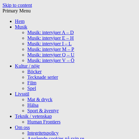
Skip to content
Primary Menu
Hem
Musik
Musik: intervjuer A – D
Musik: intervjuer E – H
Musik: intervjuer I – L
Musik: intervjuer M – P
Musik: intervjuer Q – U
Musik: intervjuer V – Ö
Kultur / nöje
Böcker
Tecknade serier
Film
Spel
Livsstil
Mat & dryck
Hälsa
Sport & äventyr
Teknik / vetenskap
Human Frontiers
Om oss
Integritetspolicy
Angående cookies på svip.se