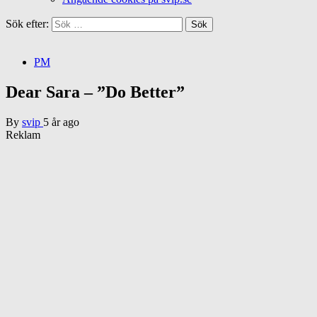
Sök efter:
PM
Dear Sara – ”Do Better”
By
svip
5 år ago
Reklam