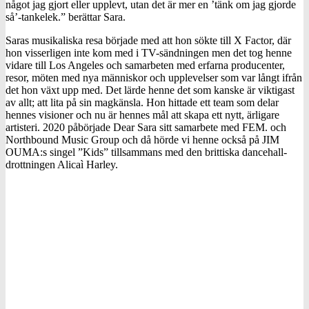
något jag gjort eller upplevt, utan det är mer en ’tänk om jag gjorde
så’-tankelek.” berättar Sara.
Saras musikaliska resa började med att hon sökte till X Factor, där
hon visserligen inte kom med i TV-sändningen men det tog henne
vidare till Los Angeles och samarbeten med erfarna producenter,
resor, möten med nya människor och upplevelser som var långt ifrån
det hon växt upp med. Det lärde henne det som kanske är viktigast
av allt; att lita på sin magkänsla. Hon hittade ett team som delar
hennes visioner och nu är hennes mål att skapa ett nytt, ärligare
artisteri. 2020 påbörjade Dear Sara sitt samarbete med FEM. och
Northbound Music Group och då hörde vi henne också på JIM
OUMA:s singel ”Kids” tillsammans med den brittiska dancehall-
drottningen Alicaì Harley.