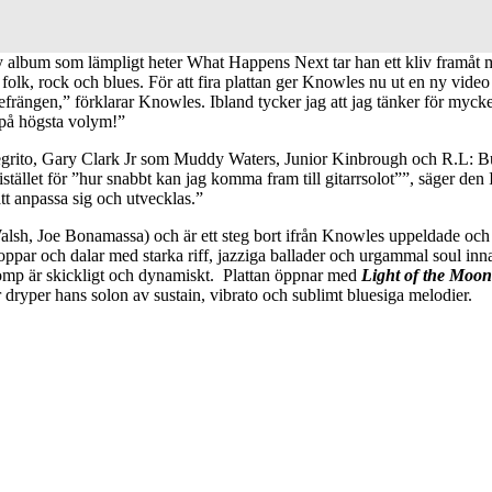
ny album som lämpligt heter What Happens Next tar han ett kliv framåt
 folk, rock och blues. För att fira plattan ger Knowles nu ut en ny vide
 i refrängen,” förklarar Knowles. Ibland tycker jag att jag tänker för myck
r på högsta volym!”
Negrito, Gary Clark Jr som Muddy Waters, Junior Kinbrough och R.L: Bu
a istället för ”hur snabbt kan jag komma fram till gitarrsolot””, säger d
att anpassa sig och utvecklas.”
lsh, Joe Bonamassa) och är ett steg bort ifrån Knowles uppeldade och 
oppar och dalar med starka riff, jazziga ballader och urgammal soul inn
komp är skickligt och dynamiskt. Plattan öppnar med
Light of the Moo
 dryper hans solon av sustain, vibrato och sublimt bluesiga melodier.