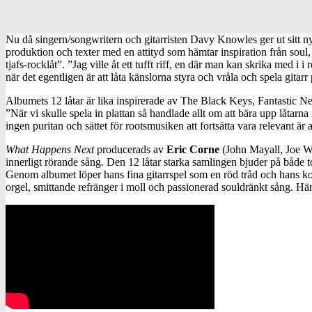
Nu då singern/songwritern och gitarristen Davy Knowles ger ut sitt 
produktion och texter med en attityd som hämtar inspiration från soul,
tjafs-rocklåt”. ”Jag ville åt ett tufft riff, en där man kan skrika med i
när det egentligen är att låta känslorna styra och vråla och spela gitar
Albumets 12 låtar är lika inspirerade av The Black Keys, Fantastic 
”När vi skulle spela in plattan så handlade allt om att bära upp låtarn
ingen puritan och sättet för rootsmusiken att fortsätta vara relevant är 
What Happens Next
producerads av
Eric Corne
(John Mayall, Joe Wa
innerligt rörande sång. Den 12 låtar starka samlingen bjuder på både t
Genom albumet löper hans fina gitarrspel som en röd tråd och hans 
orgel, smittande refränger i moll och passionerad souldränkt sång. Här