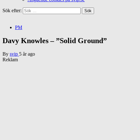
Sök efter:
PM
Davy Knowles – ”Solid Ground”
By
svip
5 år ago
Reklam