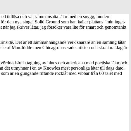
 med tidlösa och väl sammansatta låtar med en snygg, modern
o för den nya singel Solid Ground som han kallar plattans ”min inget-
et när jag skriver låtar, jag försöker vara lite för smart och genomtänkt
rnside. Det är ett sammanhängande verk snarare än en samling låtar.
en Isle of Man-födde men Chicago-baserade artisten och skrattar. ”Jag är
vördnadsfulla tagning av blues och americana med poetiska låtar och
an det utmynnar i en av Knowles mest personliga låtar till dags dato.
n
som är en gungande riffande rocklåt med vibbar från 60-talet med