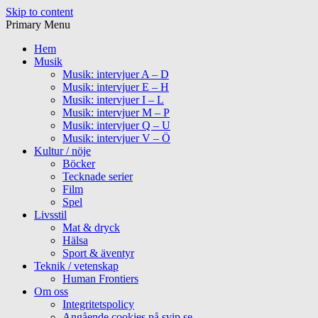
Skip to content
Primary Menu
Hem
Musik
Musik: intervjuer A – D
Musik: intervjuer E – H
Musik: intervjuer I – L
Musik: intervjuer M – P
Musik: intervjuer Q – U
Musik: intervjuer V – Ö
Kultur / nöje
Böcker
Tecknade serier
Film
Spel
Livsstil
Mat & dryck
Hälsa
Sport & äventyr
Teknik / vetenskap
Human Frontiers
Om oss
Integritetspolicy
Angående cookies på svip.se