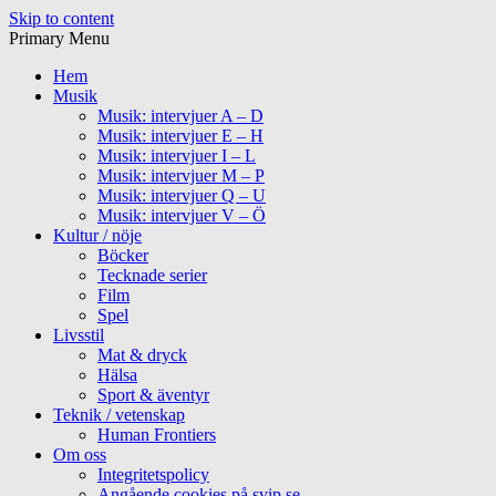
Skip to content
Primary Menu
Hem
Musik
Musik: intervjuer A – D
Musik: intervjuer E – H
Musik: intervjuer I – L
Musik: intervjuer M – P
Musik: intervjuer Q – U
Musik: intervjuer V – Ö
Kultur / nöje
Böcker
Tecknade serier
Film
Spel
Livsstil
Mat & dryck
Hälsa
Sport & äventyr
Teknik / vetenskap
Human Frontiers
Om oss
Integritetspolicy
Angående cookies på svip.se