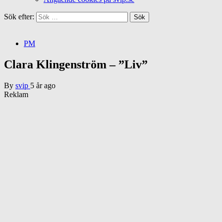
Sök efter:
PM
Clara Klingenström – ”Liv”
By
svip
5 år ago
Reklam