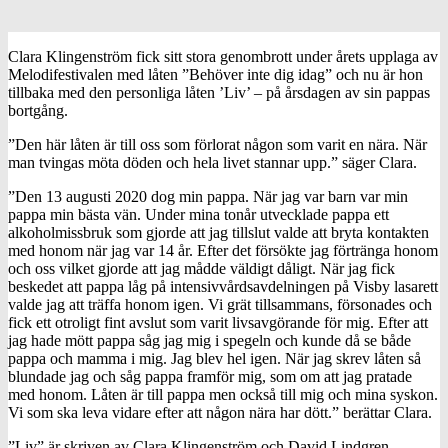
Clara Klingenström fick sitt stora genombrott under årets upplaga av
Melodifestivalen med låten ”Behöver inte dig idag” och nu är hon
tillbaka med den personliga låten ’Liv’ – på årsdagen av sin pappas
bortgång.
”Den här låten är till oss som förlorat någon som varit en nära. När
man tvingas möta döden och hela livet stannar upp.” säger Clara.
”Den 13 augusti 2020 dog min pappa. När jag var barn var min
pappa min bästa vän. Under mina tonår utvecklade pappa ett
alkoholmissbruk som gjorde att jag tillslut valde att bryta kontakten
med honom när jag var 14 år. Efter det försökte jag förtränga honom
och oss vilket gjorde att jag mådde väldigt dåligt. När jag fick
beskedet att pappa låg på intensivvårdsavdelningen på Visby lasarett
valde jag att träffa honom igen. Vi grät tillsammans, försonades och
fick ett otroligt fint avslut som varit livsavgörande för mig. Efter att
jag hade mött pappa såg jag mig i spegeln och kunde då se både
pappa och mamma i mig. Jag blev hel igen. När jag skrev låten så
blundade jag och såg pappa framför mig, som om att jag pratade
med honom. Låten är till pappa men också till mig och mina syskon.
Vi som ska leva vidare efter att någon nära har dött.” berättar Clara.
”Liv” är skriven av Clara Klingenström och David Lindgren