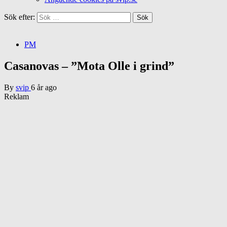
Sök efter:
PM
Casanovas – ”Mota Olle i grind”
By
svip
6 år ago
Reklam