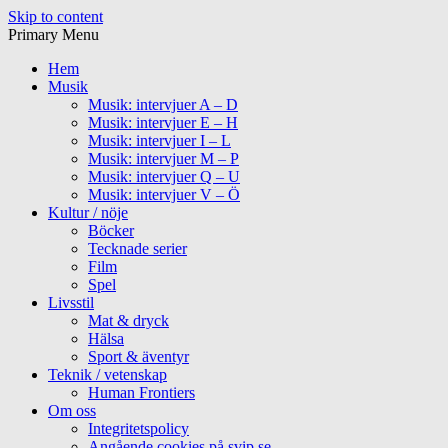
Skip to content
Primary Menu
Hem
Musik
Musik: intervjuer A – D
Musik: intervjuer E – H
Musik: intervjuer I – L
Musik: intervjuer M – P
Musik: intervjuer Q – U
Musik: intervjuer V – Ö
Kultur / nöje
Böcker
Tecknade serier
Film
Spel
Livsstil
Mat & dryck
Hälsa
Sport & äventyr
Teknik / vetenskap
Human Frontiers
Om oss
Integritetspolicy
Angående cookies på svip.se