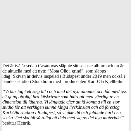
Det är två år sedan Casanovas släppte sitt senaste album och nu är
de aktuella med ett nytt; ”Mota Olle i grind”, som släpps
idag! Skivan är delvis inspelad i Budapest under 2019 men också i
bandets studio i Stockholm med producenten Karl-Ola Kjellholm.
”Vi har tagit ett steg till i och med det nya albumet och fått med oss
ett gäng otroligt bra låtskrivare som bidragit med ytterligare en
dimension till låtarna. Vi längtade efter att få komma till en stor
studio för att verkligen kunna fånga livekänslan och då föreslog
Karl-Ola studion i Budapest, så vi åkte dit och jobbade hårt i en
vecka. Det ska bli så roligt att dela med sig av det nya materialet”
berättar Henrik.