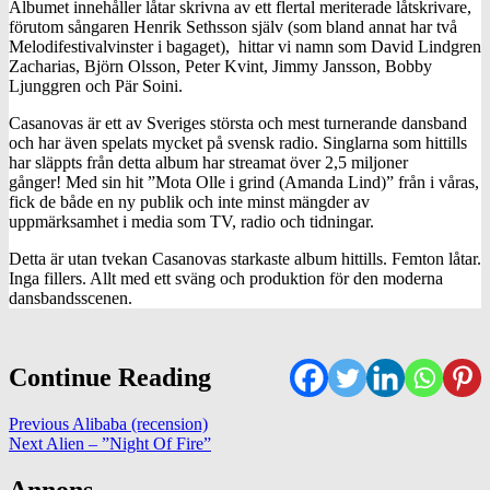
Albumet innehåller låtar skrivna av ett flertal meriterade låtskrivare,
förutom sångaren Henrik Sethsson själv (som bland annat har två
Melodifestivalvinster i bagaget), hittar vi namn som David Lindgren
Zacharias, Björn Olsson, Peter Kvint, Jimmy Jansson, Bobby
Ljunggren och Pär Soini.
Casanovas är ett av Sveriges största och mest turnerande dansband
och har även spelats mycket på svensk radio. Singlarna som hittills
har släppts från detta album har streamat över 2,5 miljoner
gånger! Med sin hit ”Mota Olle i grind (Amanda Lind)” från i våras,
fick de både en ny publik och inte minst mängder av
uppmärksamhet i media som TV, radio och tidningar.
Detta är utan tvekan Casanovas starkaste album hittills. Femton låtar.
Inga fillers. Allt med ett sväng och produktion för den moderna
dansbandsscenen.
Continue Reading
Previous
Alibaba (recension)
Next
Alien – ”Night Of Fire”
Annons