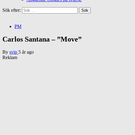
Sök efter:
PM
Carlos Santana – ”Move”
By
svip
5 år ago
Reklam