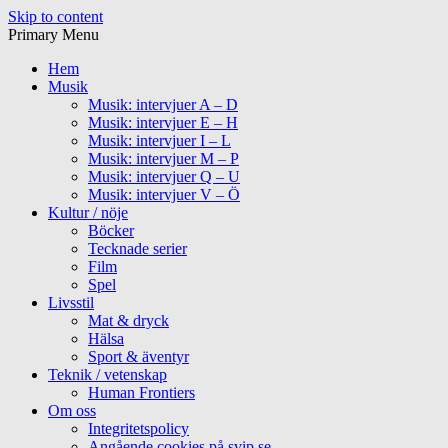
Skip to content
Primary Menu
Hem
Musik
Musik: intervjuer A – D
Musik: intervjuer E – H
Musik: intervjuer I – L
Musik: intervjuer M – P
Musik: intervjuer Q – U
Musik: intervjuer V – Ö
Kultur / nöje
Böcker
Tecknade serier
Film
Spel
Livsstil
Mat & dryck
Hälsa
Sport & äventyr
Teknik / vetenskap
Human Frontiers
Om oss
Integritetspolicy
Angående cookies på svip.se