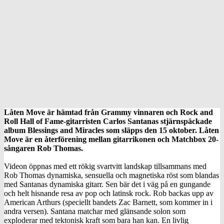
Låten Move är hämtad från Grammy vinnaren och Rock and
Roll Hall of Fame-gitarristen Carlos Santanas stjärnspäckade
album Blessings and Miracles som släpps den 15 oktober. Låten
Move är en återförening mellan gitarrikonen och Matchbox 20-
sångaren Rob Thomas.
Videon öppnas med ett rökig svartvitt landskap tillsammans med
Rob Thomas dynamiska, sensuella och magnetiska röst som blandas
med Santanas dynamiska gitarr. Sen bär det i väg på en gungande
och helt hisnande resa av pop och latinsk rock. Rob backas upp av
American Arthurs (speciellt bandets Zac Barnett, som kommer in i
andra versen). Santana matchar med glänsande solon som
exploderar med tektonisk kraft som bara han kan. En livlig