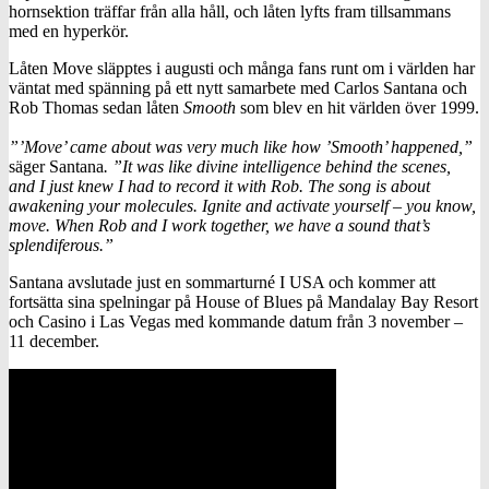
hornsektion träffar från alla håll, och låten lyfts fram tillsammans
med en hyperkör.
Låten Move släpptes i augusti och många fans runt om i världen har
väntat med spänning på ett nytt samarbete med Carlos Santana och
Rob Thomas sedan låten
Smooth
som blev en hit världen över 1999.
”’Move’ came about was very much like how ’Smooth’ happened,”
säger Santana
. ”It was like divine intelligence behind the scenes,
and I just knew I had to record it with Rob. The song is about
awakening your molecules. Ignite and activate yourself – you know,
move. When Rob and I work together, we have a sound that’s
splendiferous.”
Santana avslutade just en sommarturné I USA och kommer att
fortsätta sina spelningar på House of Blues på Mandalay Bay Resort
och Casino i Las Vegas med kommande datum från 3 november –
11 december.