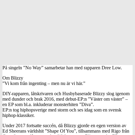
På singeln ”No Way” samarbetar han med rapparen Dree Low.
Om Blizzy
”Vi kom från ingenting – men nu är vi här.”
DIY-rapparen, låtskrivaren och Husbybaserade Blizzy slog igenom
med dunder och brak 2016, med debut-EP:n ”Väster om väster” –
en EP som bl.a. inkluderar monsterhiten ”Diva”.
EP:n tog hiphopsverige med storm och ses idag som en svensk
hiphop-klassiker.
Under 2017 fortsatte succén, då Blizzy gjorde en egen version av
Ed Sheerans världshit ”Shape Of You”, tillsammans med Rigo från