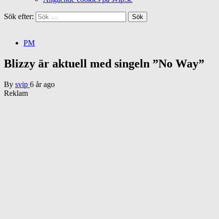
Sök efter:
PM
Blizzy är aktuell med singeln ”No Way”
By
svip
6 år ago
Reklam