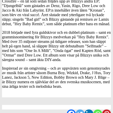
Crossfire – en låt som sedan följdes upp av Blizzys andra EP;
”Djungelblå” som gästades av Denz, Yasin, Rigo, Dree Low och
Jacco & Aki från Labyrint. EP:n innehåller även låten ”Kronan”,
som blev en viral succé. Året slutade med ytterligare två lyckade
släpp; singeln ”Bad girl” och Blizzy gästande på remixen av Lamix
debut, ”Hey Baby Remix”, som sålde platinum efter bara en månad.
2018 började med fyra guldskivor och en dubbel-platinum – samt en
grammisnominering för Blizzys medverkan på ”Hey Baby Remix”.
Med över 35 miljoner streams på tidigare releaser, som han släppt
helt på egen hand, så släppte Blizzy sitt debutalbum ”Selfmade” –
med hits som ”One In A Milli”, ”Onda ögat” med Kapten Röd, samt
”Ormar” med Dree Low. Ett album som visar på Blizzys unika och
säregna sound – samt äkta DIY-anda.
Inspirerad av sin omgivning – och av uppväxten som genomsyrades
av musik från artister såsom Burna Boy, Wizkid, Drake, J Hus, Tory
Lanez, Jackson 5, New Edition, Bobby Brown och Mary J. Blige –
är Blizzy numera en självklar del av den svenska musikscenen, med
sina ärliga texter och melodiska beats.