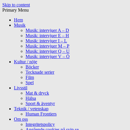
Skip to content
Primary Menu
Hem
Musik
Musik: intervjuer A – D
Musik: intervjuer E – H
Musik: intervjuer I – L
Musik: intervjuer M – P
Musik: intervjuer Q – U
Musik: intervjuer V – Ö
Kultur / nöje
Böcker
Tecknade serier
Film
Spel
Livsstil
Mat & dryck
Hälsa
Sport & äventyr
Teknik / vetenskap
Human Frontiers
Om oss
Integritetspolicy
Angående cookies på svip.se