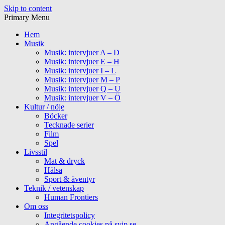
Skip to content
Primary Menu
Hem
Musik
Musik: intervjuer A – D
Musik: intervjuer E – H
Musik: intervjuer I – L
Musik: intervjuer M – P
Musik: intervjuer Q – U
Musik: intervjuer V – Ö
Kultur / nöje
Böcker
Tecknade serier
Film
Spel
Livsstil
Mat & dryck
Hälsa
Sport & äventyr
Teknik / vetenskap
Human Frontiers
Om oss
Integritetspolicy
Angående cookies på svip.se