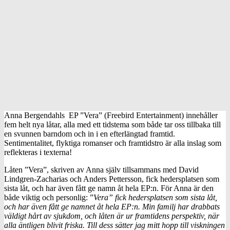
Anna Bergendahls EP ”Vera” (Freebird Entertainment) innehåller
fem helt nya låtar, alla med ett tidstema som både tar oss tillbaka till
en svunnen barndom och in i en efterlängtad framtid.
Sentimentalitet, flyktiga romanser och framtidstro är alla inslag som
reflekteras i texterna!
Låten ”Vera”, skriven av Anna själv tillsammans med David
Lindgren-Zacharias och Anders Pettersson, fick hedersplatsen som
sista låt, och har även fått ge namn åt hela EP:n. För Anna är den
både viktig och personlig: ”
Vera” fick hedersplatsen som sista låt,
och har även fått ge namnet åt hela EP:n. Min familj har drabbats
väldigt hårt av sjukdom, och låten är ur framtidens perspektiv, när
alla äntligen blivit friska. Till dess sätter jag mitt hopp till viskningen