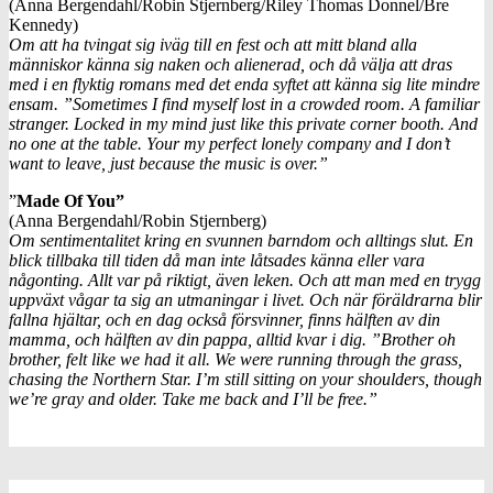
(Anna Bergendahl/Robin Stjernberg/Riley Thomas Donnel/Bre
Kennedy)
Om att ha tvingat sig iväg till en fest och att mitt bland alla
människor känna sig naken och alienerad, och då välja att dras
med i en flyktig romans med det enda syftet att känna sig lite mindre
ensam. ”Sometimes I find myself lost in a crowded room. A familiar
stranger. Locked in my mind just like this private corner booth. And
no one at the table. Your my perfect lonely company and I don’t
want to leave, just because the music is over.”
”
Made Of You”
(Anna Bergendahl/Robin Stjernberg)
Om sentimentalitet kring en svunnen barndom och alltings slut. En
blick tillbaka till tiden då man inte låtsades känna eller vara
någonting. Allt var på riktigt, även leken. Och att man med en trygg
uppväxt vågar ta sig an utmaningar i livet. Och när föräldrarna blir
fallna hjältar, och en dag också försvinner, finns hälften av din
mamma, och hälften av din pappa, alltid kvar i dig. ”Brother oh
brother, felt like we had it all. We were running through the grass,
chasing the Northern Star. I’m still sitting on your shoulders, though
we’re gray and older. Take me back and I’ll be free.”