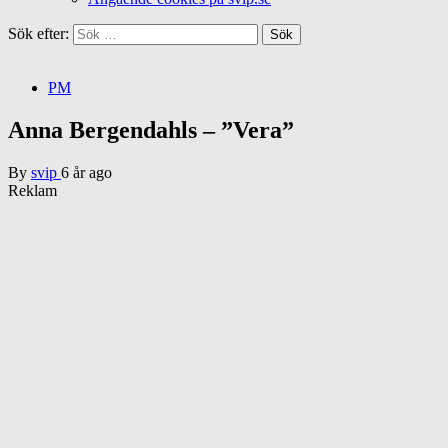
Sök efter:
PM
Anna Bergendahls – ”Vera”
By
svip
6 år ago
Reklam