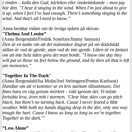
i vinden – kalla den Gud, kärleken eller önsketänkande – men jag
hör den. ”I hear it singing in the wind. When I’m just about to give
it up, when I feel I’ve had enough. There’s something singing in the
wind. And that’s all I need to know.”
Anna berättar vidare om de övriga spåren på skivan:
”
Thelma And Louise”
(Anna Bergendahl/Fredrik Sonefors/Jimmy Jansson)
Den ä
r en tanke om att det människor ångrar på sin dödsbädd
sällan är vad de gjorde, utan vad de inte gjorde. Låten är en fantasi
om att inte hela tiden göra det man borde. ”I know one day they
will put us those six feet below the ground, and by then all that is left
are memories.”
”
Together In The Dark
”
(Anna Bergendahl/Isa Molin/Joel Strömgren/Pontus Karlsson)
H
andlar om att vi kommer ur en kris starkare tillsammans. Det
finns bara en väg genom mörkret – rakt igenom det. Vi måste
fortsätta leva, även mitt i stormen. ’Clear blue skies can go pitch
black, but there’s no turning back. Cause I never feared a little
weather. With both my hands digging deep in the dirt, only one way
trough the hurt. Cause I know as long as long as we’re together.
Together in the dark.'”
”Less Alone”