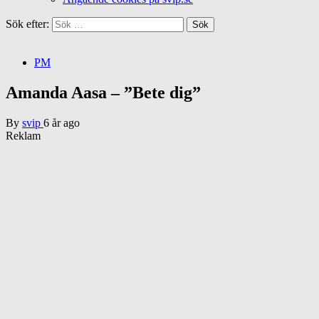
Sök efter:
PM
Amanda Aasa – ”Bete dig”
By
svip
6 år ago
Reklam