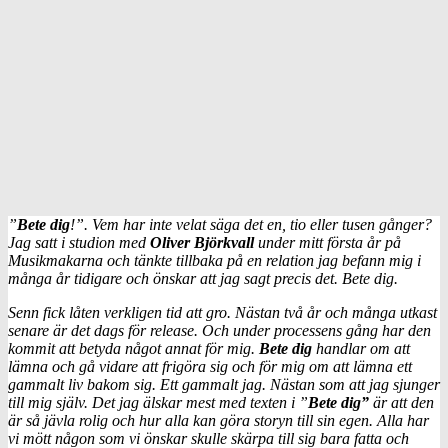
”
Bete dig
!”. Vem har inte velat säga det en, tio eller tusen gånger?
Jag satt i studion med
Oliver Björkvall
under mitt första år på
Musikmakarna och tänkte tillbaka på en relation jag befann mig i
många år tidigare och önskar att jag sagt precis det. Bete dig.
Senn fick låten verkligen tid att gro. Nästan två år och många utkast
senare är det dags för release. Och under processens gång har den
kommit att betyda något annat för mig.
Bete dig
handlar om att
lämna och gå vidare att frigöra sig och för mig om att lämna ett
gammalt liv bakom sig. Ett gammalt jag. Nästan som att jag sjunger
till mig själv. Det jag älskar mest med texten i ”
Bete dig”
är att den
är så jävla rolig och hur alla kan göra storyn till sin egen. Alla har
vi mött någon som vi önskar skulle skärpa till sig bara fatta och