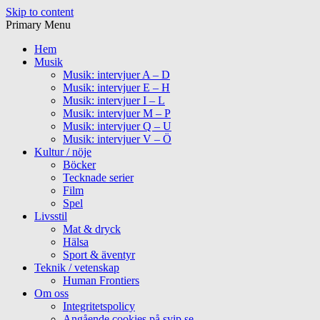
Skip to content
Primary Menu
Hem
Musik
Musik: intervjuer A – D
Musik: intervjuer E – H
Musik: intervjuer I – L
Musik: intervjuer M – P
Musik: intervjuer Q – U
Musik: intervjuer V – Ö
Kultur / nöje
Böcker
Tecknade serier
Film
Spel
Livsstil
Mat & dryck
Hälsa
Sport & äventyr
Teknik / vetenskap
Human Frontiers
Om oss
Integritetspolicy
Angående cookies på svip.se