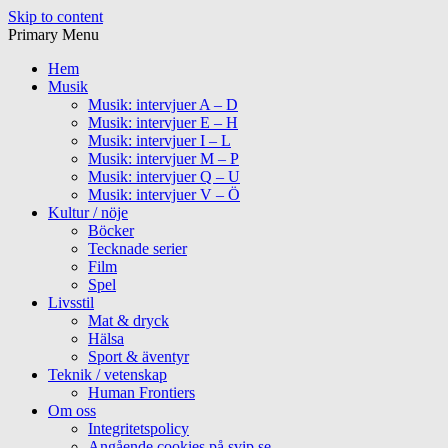
Skip to content
Primary Menu
Hem
Musik
Musik: intervjuer A – D
Musik: intervjuer E – H
Musik: intervjuer I – L
Musik: intervjuer M – P
Musik: intervjuer Q – U
Musik: intervjuer V – Ö
Kultur / nöje
Böcker
Tecknade serier
Film
Spel
Livsstil
Mat & dryck
Hälsa
Sport & äventyr
Teknik / vetenskap
Human Frontiers
Om oss
Integritetspolicy
Angående cookies på svip.se