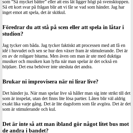
som ”Så mycket bättre” eller att ens låt ligger högt på svensktoppen.
Så ett kort svar på frågan blir att vi får se vad som händer. Jag har
inget emot att spela, det är skitkul.
Föredrar du att stå på scen eller att spela in låtar i
studion?
Jag tycker om båda. Jag tycker faktiskt att processen med att få en
idé i huvudet och sen se hur den växer fram är stimulerande. Det är
en av de roligare bitarna. Men även om man är ute med duktiga
musiker och musiken kan lyfta när man spelar är det också en
höjdare. Det ena behöver inte utesluta det andra.
Brukar ni improvisera när ni lirar live?
Det händer ju. När man spelar live så håller man sig inte strikt till det
som är inspelat, utan det finns lite lösa partier. Låten blir väl aldrig
exakt lika varje gång. Det är lite dagsform som får avgöra. Det är det
som är stimulerande och kul.
Det är inte så att man ibland gör något litet bus mot
de andra i bandet?