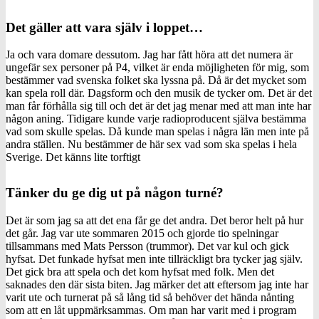
Det gäller att vara själv i loppet…
Ja och vara domare dessutom. Jag har fått höra att det numera är
ungefär sex personer på P4, vilket är enda möjligheten för mig, som
bestämmer vad svenska folket ska lyssna på. Då är det mycket som
kan spela roll där. Dagsform och den musik de tycker om. Det är det
man får förhålla sig till och det är det jag menar med att man inte har
någon aning. Tidigare kunde varje radioproducent själva bestämma
vad som skulle spelas. Då kunde man spelas i några län men inte på
andra ställen. Nu bestämmer de här sex vad som ska spelas i hela
Sverige. Det känns lite torftigt
Tänker du ge dig ut på någon turné?
Det är som jag sa att det ena får ge det andra. Det beror helt på hur
det går. Jag var ute sommaren 2015 och gjorde tio spelningar
tillsammans med Mats Persson (trummor). Det var kul och gick
hyfsat. Det funkade hyfsat men inte tillräckligt bra tycker jag själv.
Det gick bra att spela och det kom hyfsat med folk. Men det
saknades den där sista biten. Jag märker det att eftersom jag inte har
varit ute och turnerat på så lång tid så behöver det hända nånting
som att en låt uppmärksammas. Om man har varit med i program