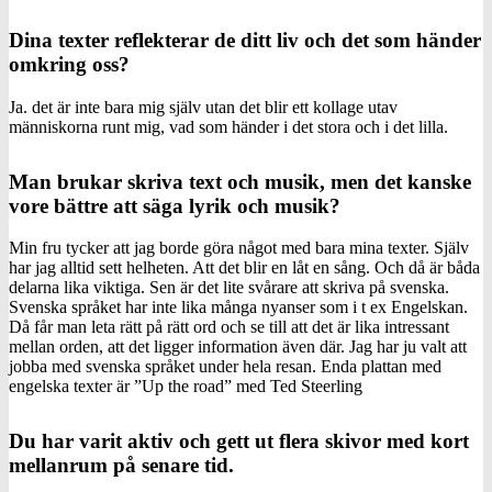
Dina texter reflekterar de ditt liv och det som händer
omkring oss?
Ja. det är inte bara mig själv utan det blir ett kollage utav
människorna runt mig, vad som händer i det stora och i det lilla.
Man brukar skriva text och musik, men det kanske
vore bättre att säga lyrik och musik?
Min fru tycker att jag borde göra något med bara mina texter. Själv
har jag alltid sett helheten. Att det blir en låt en sång. Och då är båda
delarna lika viktiga. Sen är det lite svårare att skriva på svenska.
Svenska språket har inte lika många nyanser som i t ex Engelskan.
Då får man leta rätt på rätt ord och se till att det är lika intressant
mellan orden, att det ligger information även där. Jag har ju valt att
jobba med svenska språket under hela resan. Enda plattan med
engelska texter är ”Up the road” med Ted Steerling
Du har varit aktiv och gett ut flera skivor med kort
mellanrum på senare tid.