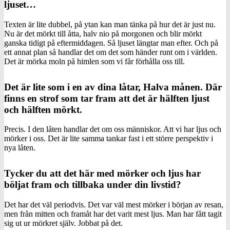
ljuset…
Texten är lite dubbel, på ytan kan man tänka på hur det är just nu.
Nu är det mörkt till åtta, halv nio på morgonen och blir mörkt
ganska tidigt på eftermiddagen. Så ljuset längtar man efter. Och på
ett annat plan så handlar det om det som händer runt om i världen.
Det är mörka moln på himlen som vi får förhålla oss till.
Det är lite som i en av dina låtar, Halva månen. Där
finns en strof som tar fram att det är hälften ljust
och hälften mörkt.
Precis. I den låten handlar det om oss människor. Att vi har ljus och
mörker i oss. Det är lite samma tankar fast i ett större perspektiv i
nya låten.
Tycker du att det här med mörker och ljus har
böljat fram och tillbaka under din livstid?
Det har det väl periodvis. Det var väl mest mörker i början av resan,
men från mitten och framåt har det varit mest ljus. Man har fått tagit
sig ut ur mörkret själv. Jobbat på det.