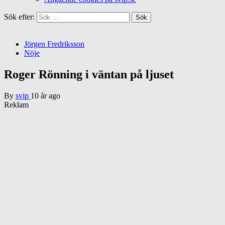
Sök efter:
Jörgen Fredriksson
Nöje
Roger Rönning i väntan på ljuset
By
svip
10 år ago
Reklam