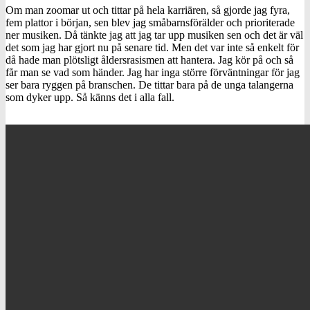
Om man zoomar ut och tittar på hela karriären, så gjorde jag fyra,
fem plattor i början, sen blev jag småbarnsförälder och prioriterade
ner musiken. Då tänkte jag att jag tar upp musiken sen och det är väl
det som jag har gjort nu på senare tid. Men det var inte så enkelt för
då hade man plötsligt åldersrasismen att hantera. Jag kör på och så
får man se vad som händer. Jag har inga större förväntningar för jag
ser bara ryggen på branschen. De tittar bara på de unga talangerna
som dyker upp. Så känns det i alla fall.