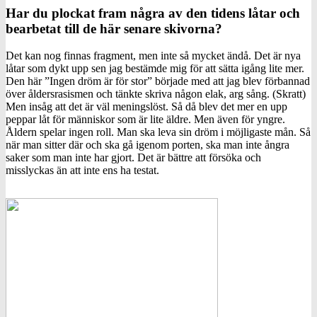
Har du plockat fram några av den tidens låtar och
bearbetat till de här senare skivorna?
Det kan nog finnas fragment, men inte så mycket ändå. Det är nya
låtar som dykt upp sen jag bestämde mig för att sätta igång lite mer.
Den här ”Ingen dröm är för stor” började med att jag blev förbannad
över åldersrasismen och tänkte skriva någon elak, arg sång. (Skratt)
Men insåg att det är väl meningslöst. Så då blev det mer en upp
peppar låt för människor som är lite äldre. Men även för yngre.
Åldern spelar ingen roll. Man ska leva sin dröm i möjligaste mån. Så
när man sitter där och ska gå igenom porten, ska man inte ångra
saker som man inte har gjort. Det är bättre att försöka och
misslyckas än att inte ens ha testat.