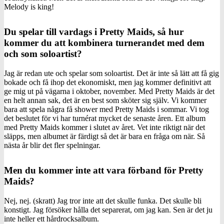
Melody is king!
Du spelar till vardags i Pretty Maids, så hur
kommer du att kombinera turnerandet med dem
och som soloartist?
Jag är redan ute och spelar som soloartist. Det är inte så lätt att få gig
bokade och få ihop det ekonomiskt, men jag kommer definitivt att
ge mig ut på vägarna i oktober, november. Med Pretty Maids är det
en helt annan sak, det är en best som sköter sig själv. Vi kommer
bara att spela några få shower med Pretty Maids i sommar. Vi tog
det beslutet för vi har turnérat mycket de senaste åren. Ett album
med Pretty Maids kommer i slutet av året. Vet inte riktigt när det
släpps, men albumet är färdigt så det är bara en fråga om när. Så
nästa år blir det fler spelningar.
Men du kommer inte att vara förband för Pretty
Maids?
Nej, nej. (skratt) Jag tror inte att det skulle funka. Det skulle bli
konstigt. Jag försöker hålla det separerat, om jag kan. Sen är det ju
inte heller ett hårdrocksalbum.