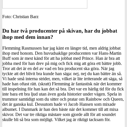
Foto: Christian Barz
Du har två producenter på skivan, har du jobbat
ihop med dem innan?
Flemming Rasmussen har jag känt en längre tid, men aldrig jobbat
ihop med honom. Den huvudsaklige producenten var Hans-Martin
Buff som är mest känd för att ha jobbat med Prince. Han är bra att
jobba med för han drev på mig och fick mig att göra ett bättre jobb.
Tror att det är en del av vad en bra producent ska göra. När jag
tyckte att det blivit bra kunde han säga: nej, nej du kan bättre än så.
Vi hade små interna strider, men, vilket är lite irriterande att säga, så
hade han oftast rätt. (skratt) Flemming är fantastisk när det kommer
till inspelning för han kan det så bra. Det var en härlig tid för du fick
inte bara ett bra ljud utan även goda historier under vägen. Spela in
trummor samtidigt som du sitter och pratar om Rainbow och Queen,
det är ganska kul. Dessutom hade vi Jacob Hansen som mixade
albumet. I Danmark är han den bäste när det kommer till att mixa
skivor. Det var tre riktiga mästare som gjorde allt för att soundet
skulle bli så bra som möjligt. Vilket jag är riktigt tacksam för.