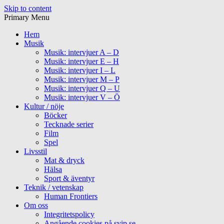
Skip to content
Primary Menu
Hem
Musik
Musik: intervjuer A – D
Musik: intervjuer E – H
Musik: intervjuer I – L
Musik: intervjuer M – P
Musik: intervjuer Q – U
Musik: intervjuer V – Ö
Kultur / nöje
Böcker
Tecknade serier
Film
Spel
Livsstil
Mat & dryck
Hälsa
Sport & äventyr
Teknik / vetenskap
Human Frontiers
Om oss
Integritetspolicy
Angående cookies på svip.se