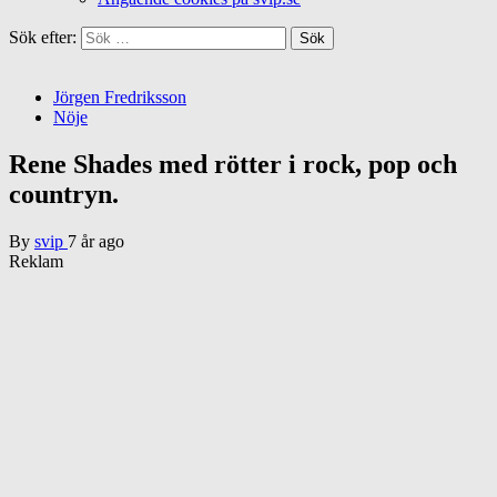
Sök efter:
Jörgen Fredriksson
Nöje
Rene Shades med rötter i rock, pop och
countryn.
By
svip
7 år ago
Reklam