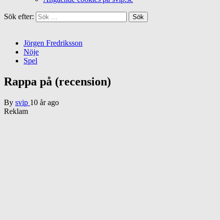
Sök efter:
Jörgen Fredriksson
Nöje
Spel
Rappa på (recension)
By
svip
10 år ago
Reklam