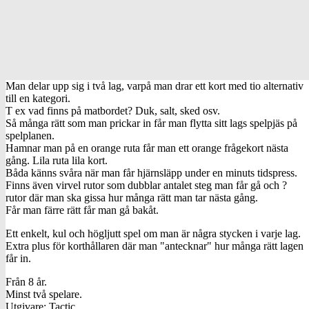
Man delar upp sig i två lag, varpå man drar ett kort med tio alternativ
till en kategori.
T ex vad finns på matbordet? Duk, salt, sked osv.
Så många rätt som man prickar in får man flytta sitt lags spelpjäs på
spelplanen.
Hamnar man på en orange ruta får man ett orange frågekort nästa
gång. Lila ruta lila kort.
Båda känns svåra när man får hjärnsläpp under en minuts tidspress.
Finns även virvel rutor som dubblar antalet steg man får gå och ?
rutor där man ska gissa hur många rätt man tar nästa gång.
Får man färre rätt får man gå bakåt.
Ett enkelt, kul och högljutt spel om man är några stycken i varje lag.
Extra plus för korthållaren där man "antecknar" hur många rätt lagen
får in.
Från 8 år.
Minst två spelare.
Utgivare: Tactic