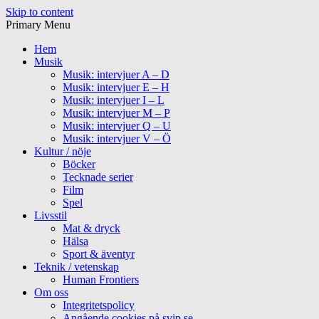
Skip to content
Primary Menu
Hem
Musik
Musik: intervjuer A – D
Musik: intervjuer E – H
Musik: intervjuer I – L
Musik: intervjuer M – P
Musik: intervjuer Q – U
Musik: intervjuer V – Ö
Kultur / nöje
Böcker
Tecknade serier
Film
Spel
Livsstil
Mat & dryck
Hälsa
Sport & äventyr
Teknik / vetenskap
Human Frontiers
Om oss
Integritetspolicy
Angående cookies på svip.se