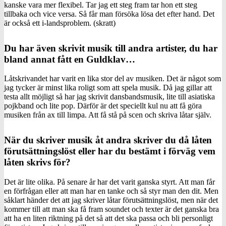
kanske vara mer flexibel. Tar jag ett steg fram tar hon ett steg
tillbaka och vice versa. Så får man försöka lösa det efter hand. Det
är också ett i-landsproblem. (skratt)
Du har även skrivit musik till andra artister, du har
bland annat fått en Guldklav…
Låtskrivandet har varit en lika stor del av musiken. Det är något som
jag tycker är minst lika roligt som att spela musik. Då jag gillar att
testa allt möjligt så har jag skrivit dansbandsmusik, lite till asiatiska
pojkband och lite pop. Därför är det speciellt kul nu att få göra
musiken från ax till limpa. Att få stå på scen och skriva låtar själv.
När du skriver musik åt andra skriver du då låten
förutsättningslöst eller har du bestämt i förväg vem
låten skrivs för?
Det är lite olika. På senare år har det varit ganska styrt. Att man får
en förfrågan eller att man har en tanke och så styr man den dit. Men
såklart händer det att jag skriver låtar förutsättningslöst, men när det
kommer till att man ska få fram soundet och texter är det ganska bra
att ha en liten riktning på det så att det ska passa och bli personligt