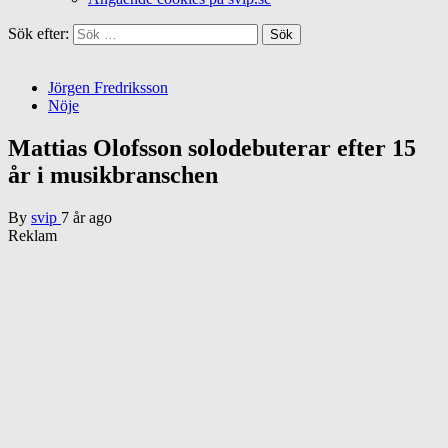
Sök efter:
Jörgen Fredriksson
Nöje
Mattias Olofsson solodebuterar efter 15
år i musikbranschen
By
svip
7 år ago
Reklam