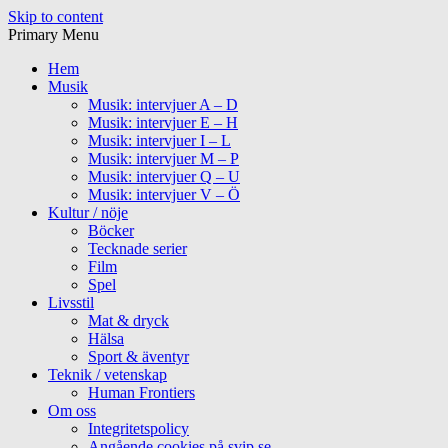
Skip to content
Primary Menu
Hem
Musik
Musik: intervjuer A – D
Musik: intervjuer E – H
Musik: intervjuer I – L
Musik: intervjuer M – P
Musik: intervjuer Q – U
Musik: intervjuer V – Ö
Kultur / nöje
Böcker
Tecknade serier
Film
Spel
Livsstil
Mat & dryck
Hälsa
Sport & äventyr
Teknik / vetenskap
Human Frontiers
Om oss
Integritetspolicy
Angående cookies på svip.se