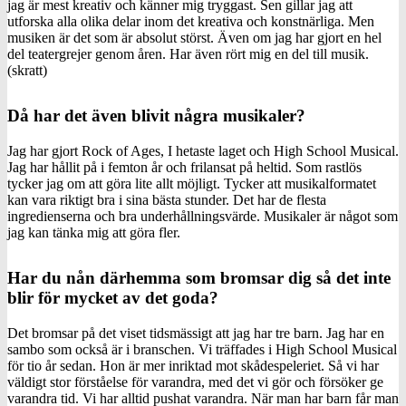
jag är mest kreativ och känner mig tryggast. Sen gillar jag att
utforska alla olika delar inom det kreativa och konstnärliga. Men
musiken är det som är absolut störst. Även om jag har gjort en hel
del teatergrejer genom åren. Har även rört mig en del till musik.
(skratt)
Då har det även blivit några musikaler?
Jag har gjort Rock of Ages, I hetaste laget och High School Musical.
Jag har hållit på i femton år och frilansat på heltid. Som rastlös
tycker jag om att göra lite allt möjligt. Tycker att musikalformatet
kan vara riktigt bra i sina bästa stunder. Det har de flesta
ingredienserna och bra underhållningsvärde. Musikaler är något som
jag kan tänka mig att göra fler.
Har du nån därhemma som bromsar dig så det inte
blir för mycket av det goda?
Det bromsar på det viset tidsmässigt att jag har tre barn. Jag har en
sambo som också är i branschen. Vi träffades i High School Musical
för tio år sedan. Hon är mer inriktad mot skådespeleriet. Så vi har
väldigt stor förståelse för varandra, med det vi gör och försöker ge
varandra tid. Vi har alltid pushat varandra. När man har barn får man