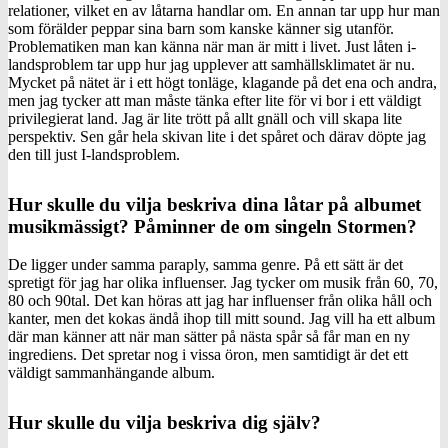
relationer, vilket en av låtarna handlar om. En annan tar upp hur man
som förälder peppar sina barn som kanske känner sig utanför.
Problematiken man kan känna när man är mitt i livet. Just låten i-
landsproblem tar upp hur jag upplever att samhällsklimatet är nu.
Mycket på nätet är i ett högt tonläge, klagande på det ena och andra,
men jag tycker att man måste tänka efter lite för vi bor i ett väldigt
privilegierat land. Jag är lite trött på allt gnäll och vill skapa lite
perspektiv. Sen går hela skivan lite i det spåret och därav döpte jag
den till just I-landsproblem.
Hur skulle du vilja beskriva dina låtar på albumet
musikmässigt? Påminner de om singeln Stormen?
De ligger under samma paraply, samma genre. På ett sätt är det
spretigt för jag har olika influenser. Jag tycker om musik från 60, 70,
80 och 90tal. Det kan höras att jag har influenser från olika håll och
kanter, men det kokas ändå ihop till mitt sound. Jag vill ha ett album
där man känner att när man sätter på nästa spår så får man en ny
ingrediens. Det spretar nog i vissa öron, men samtidigt är det ett
väldigt sammanhängande album.
Hur skulle du vilja beskriva dig själv?