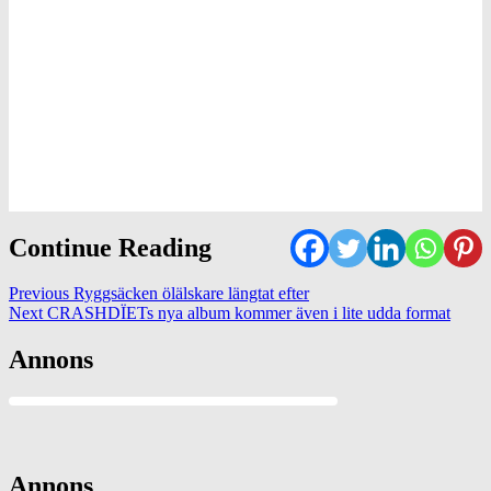
Continue Reading
Previous
Ryggsäcken ölälskare längtat efter
Next
CRASHDÏETs nya album kommer även i lite udda format
Annons
Annons