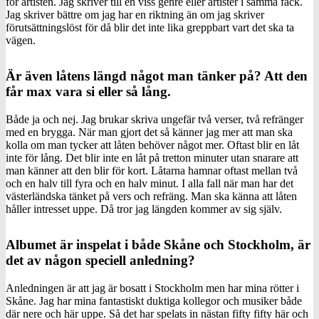
för artisten. Jag skriver till en viss genre eller artister i samma fack.
Jag skriver bättre om jag har en riktning än om jag skriver
förutsättningslöst för då blir det inte lika greppbart vart det ska ta
vägen.
Är även låtens längd något man tänker på? Att den
får max vara si eller så lång.
Både ja och nej. Jag brukar skriva ungefär två verser, två refränger
med en brygga. När man gjort det så känner jag mer att man ska
kolla om man tycker att låten behöver något mer. Oftast blir en låt
inte för lång. Det blir inte en låt på tretton minuter utan snarare att
man känner att den blir för kort. Låtarna hamnar oftast mellan två
och en halv till fyra och en halv minut. I alla fall när man har det
västerländska tänket på vers och refräng. Man ska känna att låten
håller intresset uppe. Då tror jag längden kommer av sig själv.
Albumet är inspelat i både Skåne och Stockholm, är
det av någon speciell anledning?
Anledningen är att jag är bosatt i Stockholm men har mina rötter i
Skåne. Jag har mina fantastiskt duktiga kollegor och musiker både
där nere och här uppe. Så det har spelats in nästan fifty fifty här och