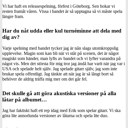
Vi har haft en releasespelning, förfest i Göteborg. Sen bokar vi
resten framåt våren. Vissa i bandet är så upptagna så vi måste spela
längre fram.
Har du nåt udda eller kul turnéminne att dela med
dig av?
Varje spelning med bandet tycker jag är nån slags utomkroppslig
upplevelse. Magin som kan bli när vi står på scenen, det är något
magiskt som händer, man lyfts av bandet och vi lyfter varandra på
något vis. Men det största för mig tror jag ändå har varit när jag var i
USA och spelade helt själv. Jag spelade gitarr själv, jag som inte
brukar spela offentligt. Jag tänkte att när jag är så långt bort så
behöver de aldrig träffa mig mer om det går fel.
Det skulle gå att göra akustiska versioner på alla
låtar på albumet…
Jag har faktiskt haft ett rep idag med Erik som spelar gitarr. Vi ska
göra lite annorlunda versioner av låtarna och spela lite duo.