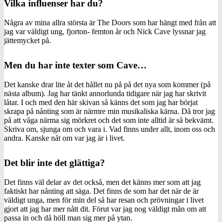
Vilka influenser har du?
Några av mina allra största är The Doors som har hängt med från att
jag var väldigt ung, fjorton- femton år och Nick Cave lyssnar jag
jättemycket på.
Men du har inte texter som Cave…
Det kanske drar lite åt det hållet nu på på det nya som kommer (på
nästa album). Jag har tänkt annorlunda tidigare när jag har skrivit
låtar. I och med den här skivan så känns det som jag har börjat
skrapa på nånting som är närmre min musikaliska kärna. Då tror jag
på att våga närma sig mörkret och det som inte alltid är så bekvämt.
Skriva om, sjunga om och vara i. Vad finns under allt, inom oss och
andra. Kanske nåt om var jag är i livet.
Det blir inte det glättiga?
Det finns väl delar av det också, men det känns mer som att jag
faktiskt har nånting att säga. Det finns de som har det när de är
väldigt unga, men för min del så har resan och prövningar i livet
gjort att jag har mer nått dit. Förut var jag nog väldigt mån om att
passa in och då höll man sig mer på ytan.