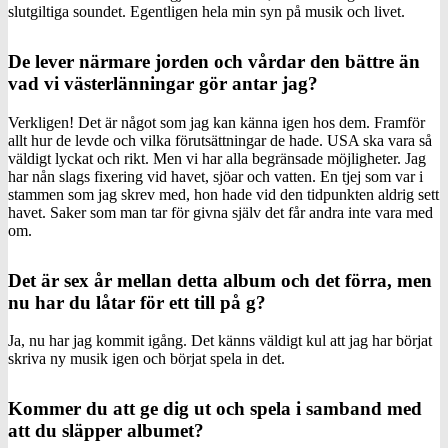
slutgiltiga soundet. Egentligen hela min syn på musik och livet.
De lever närmare jorden och vårdar den bättre än
vad vi västerlänningar gör antar jag?
Verkligen! Det är något som jag kan känna igen hos dem. Framför
allt hur de levde och vilka förutsättningar de hade. USA ska vara så
väldigt lyckat och rikt. Men vi har alla begränsade möjligheter. Jag
har nån slags fixering vid havet, sjöar och vatten. En tjej som var i
stammen som jag skrev med, hon hade vid den tidpunkten aldrig sett
havet. Saker som man tar för givna själv det får andra inte vara med
om.
Det är sex år mellan detta album och det förra, men
nu har du låtar för ett till på g?
Ja, nu har jag kommit igång. Det känns väldigt kul att jag har börjat
skriva ny musik igen och börjat spela in det.
Kommer du att ge dig ut och spela i samband med
att du släpper albumet?