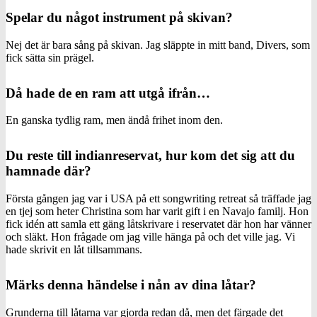
Spelar du något instrument på skivan?
Nej det är bara sång på skivan. Jag släppte in mitt band, Divers, som
fick sätta sin prägel.
Då hade de en ram att utgå ifrån…
En ganska tydlig ram, men ändå frihet inom den.
Du reste till indianreservat, hur kom det sig att du
hamnade där?
Första gången jag var i USA på ett songwriting retreat så träffade jag
en tjej som heter Christina som har varit gift i en Navajo familj. Hon
fick idén att samla ett gäng låtskrivare i reservatet där hon har vänner
och släkt. Hon frågade om jag ville hänga på och det ville jag. Vi
hade skrivit en låt tillsammans.
Märks denna händelse i nån av dina låtar?
Grunderna till låtarna var gjorda redan då, men det färgade det