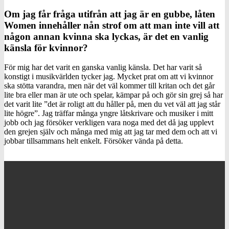
Om jag får fråga utifrån att jag är en gubbe, låten
Women innehåller nån strof om att man inte vill att
någon annan kvinna ska lyckas, är det en vanlig
känsla för kvinnor?
För mig har det varit en ganska vanlig känsla. Det har varit så
konstigt i musikvärlden tycker jag. Mycket prat om att vi kvinnor
ska stötta varandra, men när det väl kommer till kritan och det går
lite bra eller man är ute och spelar, kämpar på och gör sin grej så har
det varit lite ”det är roligt att du håller på, men du vet väl att jag står
lite högre”. Jag träffar många yngre låtskrivare och musiker i mitt
jobb och jag försöker verkligen vara noga med det då jag upplevt
den grejen själv och många med mig att jag tar med dem och att vi
jobbar tillsammans helt enkelt. Försöker vända på detta.