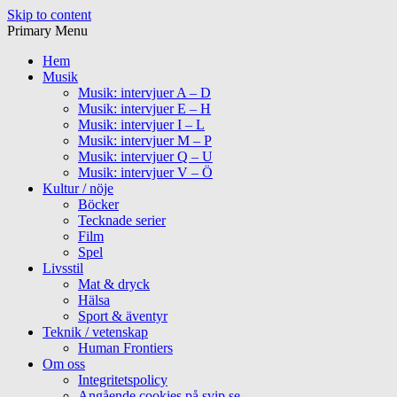
Skip to content
Primary Menu
Hem
Musik
Musik: intervjuer A – D
Musik: intervjuer E – H
Musik: intervjuer I – L
Musik: intervjuer M – P
Musik: intervjuer Q – U
Musik: intervjuer V – Ö
Kultur / nöje
Böcker
Tecknade serier
Film
Spel
Livsstil
Mat & dryck
Hälsa
Sport & äventyr
Teknik / vetenskap
Human Frontiers
Om oss
Integritetspolicy
Angående cookies på svip.se