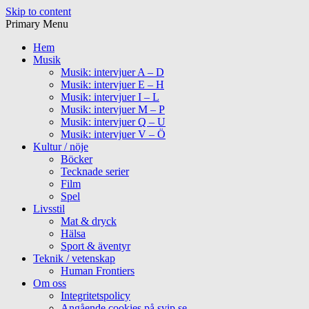
Skip to content
Primary Menu
Hem
Musik
Musik: intervjuer A – D
Musik: intervjuer E – H
Musik: intervjuer I – L
Musik: intervjuer M – P
Musik: intervjuer Q – U
Musik: intervjuer V – Ö
Kultur / nöje
Böcker
Tecknade serier
Film
Spel
Livsstil
Mat & dryck
Hälsa
Sport & äventyr
Teknik / vetenskap
Human Frontiers
Om oss
Integritetspolicy
Angående cookies på svip.se