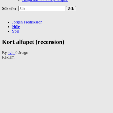
Sök efter:
Jörgen Fredriksson
Nöje
Spel
Kort alfapet (recension)
By
svip
9 år ago
Reklam