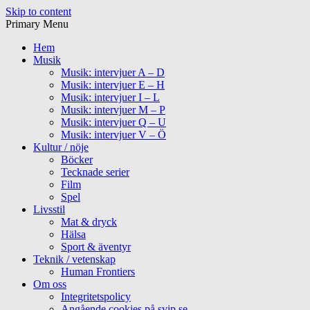
Skip to content
Primary Menu
Hem
Musik
Musik: intervjuer A – D
Musik: intervjuer E – H
Musik: intervjuer I – L
Musik: intervjuer M – P
Musik: intervjuer Q – U
Musik: intervjuer V – Ö
Kultur / nöje
Böcker
Tecknade serier
Film
Spel
Livsstil
Mat & dryck
Hälsa
Sport & äventyr
Teknik / vetenskap
Human Frontiers
Om oss
Integritetspolicy
Angående cookies på svip.se