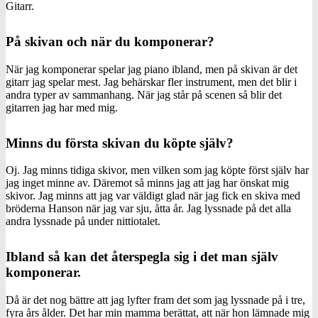
Gitarr.
På skivan och när du komponerar?
När jag komponerar spelar jag piano ibland, men på skivan är det
gitarr jag spelar mest. Jag behärskar fler instrument, men det blir i
andra typer av sammanhang. När jag står på scenen så blir det
gitarren jag har med mig.
Minns du första skivan du köpte själv?
Oj. Jag minns tidiga skivor, men vilken som jag köpte först själv har
jag inget minne av. Däremot så minns jag att jag har önskat mig
skivor. Jag minns att jag var väldigt glad när jag fick en skiva med
bröderna Hanson när jag var sju, åtta år. Jag lyssnade på det alla
andra lyssnade på under nittiotalet.
Ibland så kan det återspegla sig i det man själv
komponerar.
Då är det nog bättre att jag lyfter fram det som jag lyssnade på i tre,
fyra års ålder. Det har min mamma berättat, att när hon lämnade mig