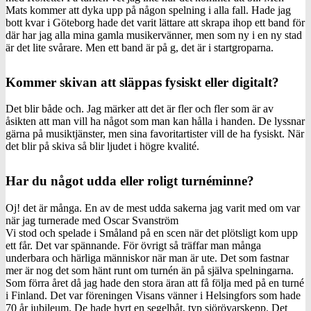
Mats kommer att dyka upp på någon spelning i alla fall. Hade jag
bott kvar i Göteborg hade det varit lättare att skrapa ihop ett band för
där har jag alla mina gamla musikervänner, men som ny i en ny stad
är det lite svårare. Men ett band är på g, det är i startgroparna.
Kommer skivan att släppas fysiskt eller digitalt?
Det blir både och. Jag märker att det är fler och fler som är av
åsikten att man vill ha något som man kan hålla i handen. De lyssnar
gärna på musiktjänster, men sina favoritartister vill de ha fysiskt. När
det blir på skiva så blir ljudet i högre kvalité.
Har du något udda eller roligt turnéminne?
Oj! det är många. En av de mest udda sakerna jag varit med om var
när jag turnerade med Oscar Svanström
Vi stod och spelade i Småland på en scen när det plötsligt kom upp
ett får. Det var spännande. För övrigt så träffar man många
underbara och härliga människor när man är ute. Det som fastnar
mer är nog det som hänt runt om turnén än på själva spelningarna.
Som förra året då jag hade den stora äran att få följa med på en turné
i Finland. Det var föreningen Visans vänner i Helsingfors som hade
70 år jubileum. De hade hyrt en segelbåt, typ sjörövarskepp. Det