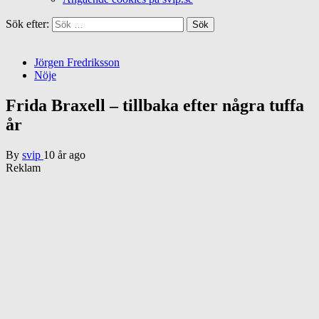
Sök efter:
Jörgen Fredriksson
Nöje
Frida Braxell – tillbaka efter några tuffa
år
By
svip
10 år ago
Reklam