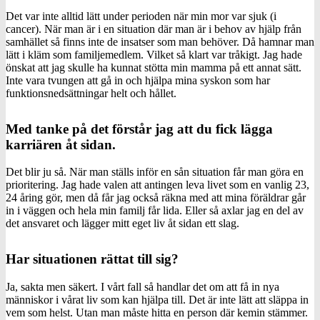
Det var inte alltid lätt under perioden när min mor var sjuk (i
cancer). När man är i en situation där man är i behov av hjälp från
samhället så finns inte de insatser som man behöver. Då hamnar man
lätt i kläm som familjemedlem. Vilket så klart var tråkigt. Jag hade
önskat att jag skulle ha kunnat stötta min mamma på ett annat sätt.
Inte vara tvungen att gå in och hjälpa mina syskon som har
funktionsnedsättningar helt och hållet.
Med tanke på det förstår jag att du fick lägga
karriären åt sidan.
Det blir ju så. När man ställs inför en sån situation får man göra en
prioritering. Jag hade valen att antingen leva livet som en vanlig 23,
24 åring gör, men då får jag också räkna med att mina föräldrar går
in i väggen och hela min familj får lida. Eller så axlar jag en del av
det ansvaret och lägger mitt eget liv åt sidan ett slag.
Har situationen rättat till sig?
Ja, sakta men säkert. I vårt fall så handlar det om att få in nya
människor i vårat liv som kan hjälpa till. Det är inte lätt att släppa in
vem som helst. Utan man måste hitta en person där kemin stämmer.