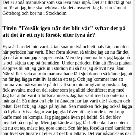
Det är ändå människor som ska leva nära inpå. Det är tillräckligt bra
nu för att jag inte ska behöva axla det ansvaret. Jag har nu lämnat
Göteborg och bor nu i Stockholm.
Titeln ”Försök igen när det blir vår” syftar det på
att det är ett nytt försök efter fyra år?
Fyra år har det inte varit. Utan snarare två och ett halvt år, som den
här perioden har varit. Efter förra skivan så tänkte jag att nu får det
gå nåt år innan jag släpper nästa. Men de planerna fick jag lägga på
is och skjuta upp på framtiden. Under perioden från att första plattan
släpptes till att jag gick in i studion nu så har jag skrivit nya låtar.
När vi fick veta att min mamma hade fått sjukdomen så kände jag att
nu får jag lägga mitt liv åt sidan ett tag. Och jag kommer inte att
kunna vara närvarande på det sätt som min omgivning önskar. Jag
fick avvakta med en del saker som jag alltid identifierat mig med.
Jag har alltid varit friluftsmänniska. Jag har varit med i scouterna i
många år. Så minst en helg i månaden har jag varit ute i skogen och
tältat. Det fick jag lägga på hyllan. Sen musiken fick jag också lägga
på hyllan. Vissa dagar var jag glad över att jag kunde ta en kopp
kaffe med en kompis. Jag pluggade även på heltid. Så det blev
mycket på en gång. Men jag kände att jag får helt enkelt acceptera
att nu ett tag måste jag göra annat. Sen får jag försöka med karriären
när livet ser ljusare ut eller att det blir lättare. Det var någonstans där