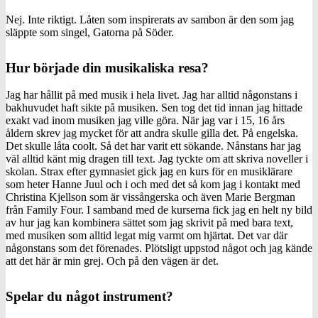
Nej. Inte riktigt. Låten som inspirerats av sambon är den som jag
släppte som singel, Gatorna på Söder.
Hur började din musikaliska resa?
Jag har hållit på med musik i hela livet. Jag har alltid någonstans i
bakhuvudet haft sikte på musiken. Sen tog det tid innan jag hittade
exakt vad inom musiken jag ville göra. När jag var i 15, 16 års
åldern skrev jag mycket för att andra skulle gilla det. På engelska.
Det skulle låta coolt. Så det har varit ett sökande. Nånstans har jag
väl alltid känt mig dragen till text. Jag tyckte om att skriva noveller i
skolan. Strax efter gymnasiet gick jag en kurs för en musiklärare
som heter Hanne Juul och i och med det så kom jag i kontakt med
Christina Kjellson som är vissångerska och även Marie Bergman
från Family Four. I samband med de kurserna fick jag en helt ny bild
av hur jag kan kombinera sättet som jag skrivit på med bara text,
med musiken som alltid legat mig varmt om hjärtat. Det var där
någonstans som det förenades. Plötsligt uppstod något och jag kände
att det här är min grej. Och på den vägen är det.
Spelar du något instrument?