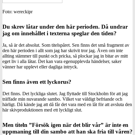
Foto: wereckipr
Du skrev låtar under den här perioden. Då undrar
jag om innehållet i texterna speglar den tiden?
Ja, så är det absolut. Som titelspåret. Sen finns det små fragment av
den här perioden i allt som jag har skrivit tror jag. Även om inte
allting stämmer till punkt och pricka, så plockar jag in bitar av mitt
eget liv i alla låtar. Det kan vara egenupplevda händelser, saker
vänner har upplevt eller dagliga intryck.
Sen finns även ett lyckorus?
Det finns. Det lyckliga slutet. Jag flyttade till Stockholm för att jag
träffade min nuvarande sambo. Vilket var väldigt befriande och
härligt. Då kände jag att då får det vara med en låt för att avsluta den
här skivproduktionen med ett lyckligt slut.
Men titeln ”Försök igen när det blir vår” är inte en
uppmaning till din sambo att han ska fria till våren?