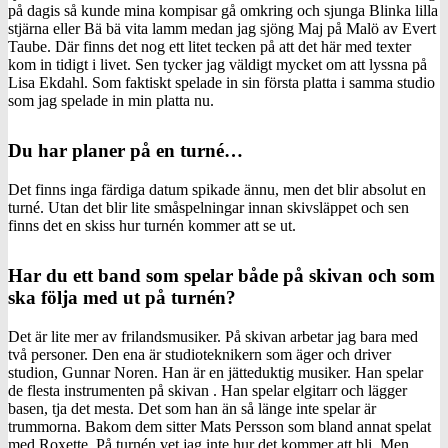
på dagis så kunde mina kompisar gå omkring och sjunga Blinka lilla
stjärna eller Bä bä vita lamm medan jag sjöng Maj på Malö av Evert
Taube. Där finns det nog ett litet tecken på att det här med texter
kom in tidigt i livet. Sen tycker jag väldigt mycket om att lyssna på
Lisa Ekdahl. Som faktiskt spelade in sin första platta i samma studio
som jag spelade in min platta nu.
Du har planer på en turné…
Det finns inga färdiga datum spikade ännu, men det blir absolut en
turné. Utan det blir lite småspelningar innan skivsläppet och sen
finns det en skiss hur turnén kommer att se ut.
Har du ett band som spelar både på skivan och som
ska följa med ut på turnén?
Det är lite mer av frilandsmusiker. På skivan arbetar jag bara med
två personer. Den ena är studioteknikern som äger och driver
studion, Gunnar Noren. Han är en jätteduktig musiker. Han spelar
de flesta instrumenten på skivan . Han spelar elgitarr och lägger
basen, tja det mesta. Det som han än så länge inte spelar är
trummorna. Bakom dem sitter Mats Persson som bland annat spelat
med Roxette. På turnén vet jag inte hur det kommer att bli. Men