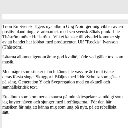
Trion En Svensk Tigers nya album Gbg Noir ger mig vibbar av en
positiv blandning av arenarock med sen svensk 80tals punk. Lite
Thåström möter Hellström. Vilket kanske till viss del kommer sig
av att bandet har jobbat med producenten Ulf ”Rockis” Ivarsson
(Thåström).
Låtarna albumet igenom är av god kvalité, både vad gäller text som
musik.
Men några som sticker ut och känns lite vassare är i mitt tycke
deras första singel Skuggor i Blåljus med Idde Schultz som gästar
på sång, Generation Y och Svegregation med en aktuell och
samhällskritisk text.
Ett album som kommer att snurra på min skivspelare samtidigt som
jag knyter näven och sjunger med i refrängerna. För den här
musiken får mig att känna mig som ung på nytt, på ett rebelliskt
sätt.