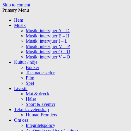
Skip to content
Primary Menu
Hem
Musik
Musik: intervjuer A – D
Musik: intervjuer E – H
Musik: intervjuer I – L
Musik: intervjuer M – P
Musik: intervjuer Q – U
Musik: intervjuer V – Ö
Kultur / nöje
Böcker
Tecknade serier
Film
Spel
Livsstil
Mat & dryck
Hälsa
Sport & äventyr
Teknik / vetenskap
Human Frontiers
Om oss
Integritetspolicy
Angående cookies på svip.se