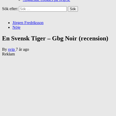
Sök efter:
Jörgen Fredriksson
Nöje
En Svensk Tiger – Gbg Noir (recension)
By
svip
7 år ago
Reklam