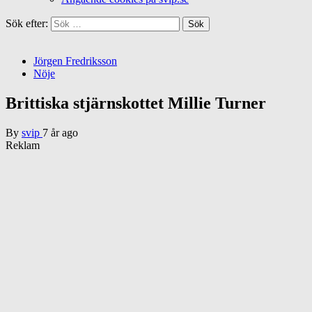
Sök efter:
Jörgen Fredriksson
Nöje
Brittiska stjärnskottet Millie Turner
By
svip
7 år ago
Reklam