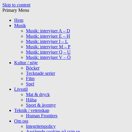
Skip to content
Primary Menu
Hem
Musik
Musik: intervjuer A – D
Musik: intervjuer E – H
Musik: intervjuer I – L
Musik: intervjuer M – P
Musik: intervjuer Q – U
Musik: intervjuer V – Ö
Kultur / nöje
Böcker
Tecknade serier
Film
Spel
Livsstil
Mat & dryck
Hälsa
Sport & äventyr
Teknik / vetenskap
Human Frontiers
Om oss
Integritetspolicy
Angående cookies på svip.se