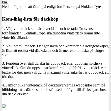
km.
Nedan följer lite att tänka på enligt Jon Persson på Nokian Tyres.
Kom-ihåg-lista för däckköp
1. Välj vinterdäck som är utvecklade och testade för svenska
förhållanden. Centraleuropeiska dubbfria vinterdäck klarar inte
vinterförhållanden.
2. Välj premiumdäck. Det ger säkra och komfortabla köregenskaper,
är lätta att ersätta vid däckskada och är mer ekonomiska på längre
sikt.
3. Fundera över ifall du ska ha dubbdäck eller dubbfria nordiska
vinterdäck. Om du uppskattar komfort kan dubbfria vinterdäck vara
bättre för dig, men vill du ha maximal vintersäkerhet är dubbdäck att
föredra.
4. Jämför olika vinterdäck på däcktillverkarnas webbsidor samt på
biltidningarnas däcktester och ställ sedan frågor till däcksäljare hos
din däckverkstad.