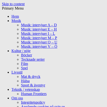
Skip to content
Primary Menu
Hem
Musik
Musik: intervjuer A – D
Musik: intervjuer E – H
Musik: intervjuer I – L
Musik: intervjuer M – P
Musik: intervjuer Q – U
Musik: intervjuer V – Ö
Kultur / nöje
Böcker
Tecknade serier
Film
Spel
Livsstil
Mat & dryck
Hälsa
Sport & äventyr
Teknik / vetenskap
Human Frontiers
Om oss
Integritetspolicy
Angående cookies på svip.se